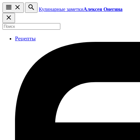
Кулинарные заметки
Алексея Онегина
Рецепты