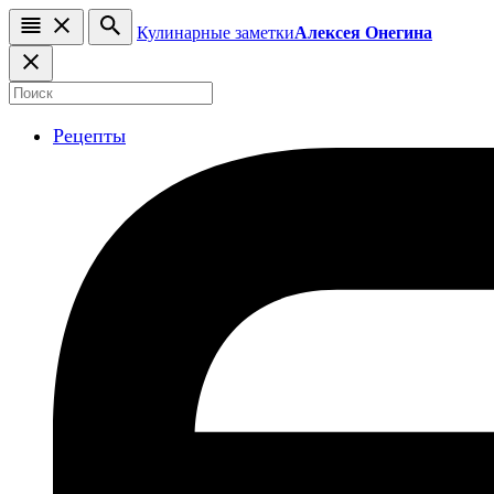
Кулинарные заметки
Алексея Онегина
Рецепты