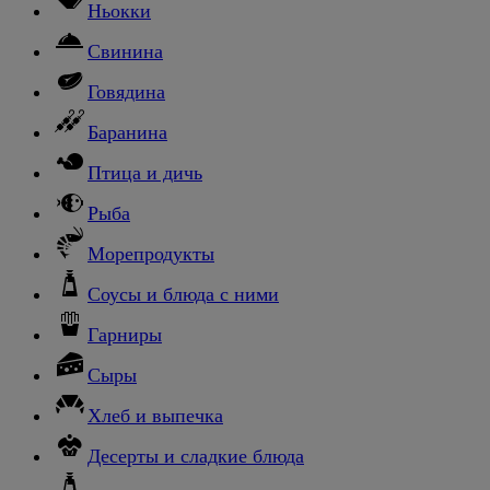
Ньокки
Свинина
Говядина
Баранина
Птица и дичь
Рыба
Морепродукты
Соусы и блюда с ними
Гарниры
Сыры
Хлеб и выпечка
Десерты и сладкие блюда