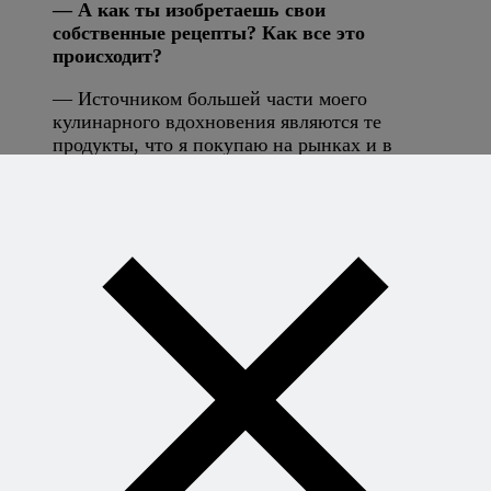
— А как ты изобретаешь свои
собственные рецепты? Как все это
происходит?
— Источником большей части моего
кулинарного вдохновения являются те
продукты, что я покупаю на рынках и в
магазинах, и те вкусные блюда, которые я
пробую в ресторанах. Идеи сохраняются где-
то у меня в голове, и выскакивают, когда я
оказываюсь на кухне или планирую обед.
— Как ты относишься к последним
кулинарным тенденциям, таким, как, к
примеру, молекулярная кухня?
— Мне очень интересны эти современные
тренды, поскольку они могут дать рождение
новым идеям, позволить тебе взглянуть на
вещи под другим углом, познакомить тебя с
новыми ингредиентами или кулинарными
приемами. Тем не менее, то, что готовлю я