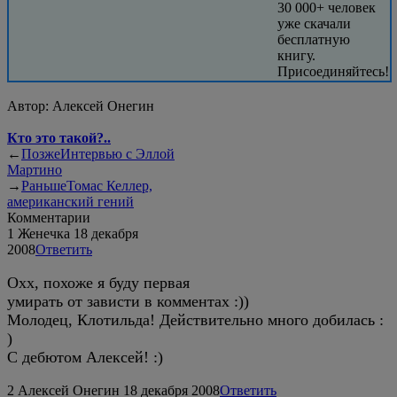
30 000+ человек
уже скачали
бесплатную
книгу.
Присоединяйтесь!
Автор:
Алексей Онегин
Кто это такой?..
←
Позже
Интервью с Эллой
Мартино
→
Раньше
Томас Келлер,
американский гений
Комментарии
1
Женечка
18 декабря
2008
Ответить
Охх, похоже я буду первая
умирать от зависти в комментах :))
Молодец, Клотильда! Действительно много добилась :
)
С дебютом Алексей! :)
2
Алексей Онегин
18 декабря 2008
Ответить