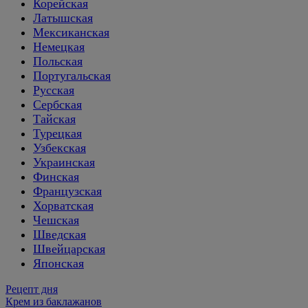
Корейская
Латышская
Мексиканская
Немецкая
Польская
Португальская
Русская
Сербская
Тайская
Турецкая
Узбекская
Украинская
Финская
Французская
Хорватская
Чешская
Шведская
Швейцарская
Японская
Рецепт дня
Крем из баклажанов