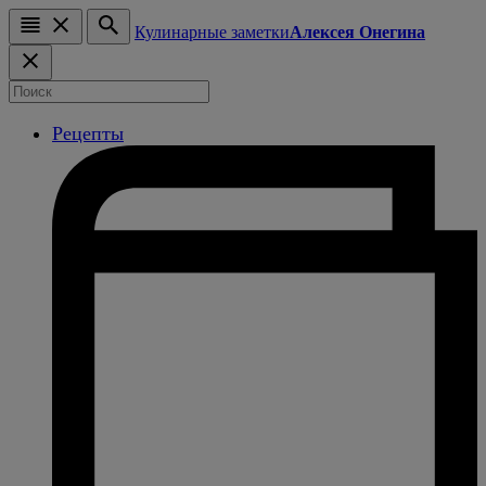
Кулинарные заметки
Алексея Онегина
Рецепты