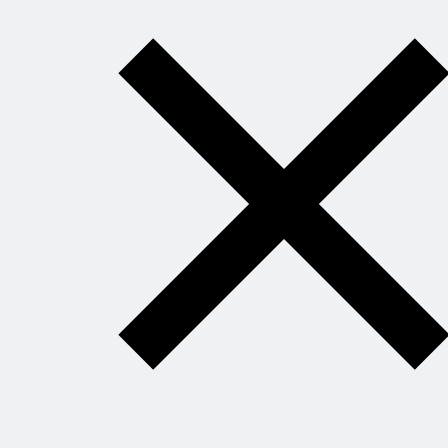
откроет вам
свободу
придумывать
блюда на ходу
и знать, что всё
получится.