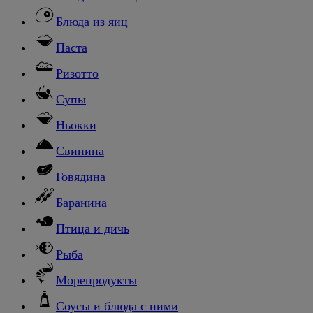
Блюда из яиц
Паста
Ризотто
Супы
Ньокки
Свинина
Говядина
Баранина
Птица и дичь
Рыба
Морепродукты
Соусы и блюда с ними