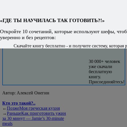
«ГДЕ ТЫ НАУЧИЛАСЬ ТАК ГОТОВИТЬ?!»
Откройте 10 сочетаний, которые используют шефы, чтоб
уверенно и без рецептов:
Скачайте книгу бесплатно - и получите систему, которая р
30 000+ человек
уже скачали
бесплатную
книгу.
Присоединяйтесь!
Автор:
Алексей Онегин
Кто это такой?..
←
Позже
Моя греческая кухня
→
Раньше
Как приготовить ужин
за 30 минут — Jamie’s 30-minute
meals