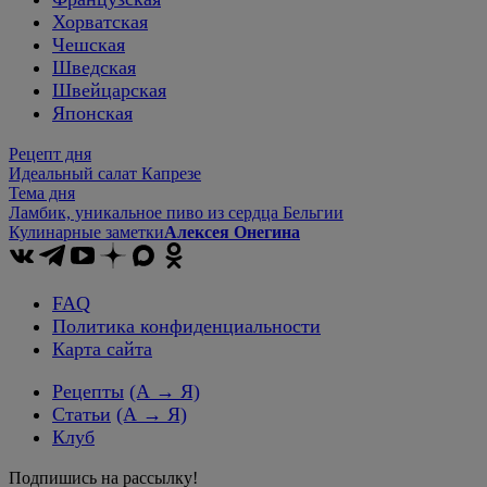
Хорватская
Чешская
Шведская
Швейцарская
Японская
Рецепт дня
Идеальный салат Капрезе
Тема дня
Ламбик, уникальное пиво из сердца Бельгии
Кулинарные заметки
Алексея Онегина
FAQ
Политика конфиденциальности
Карта сайта
Рецепты
(А → Я)
Статьи
(А → Я)
Клуб
Подпишись на рассылку!