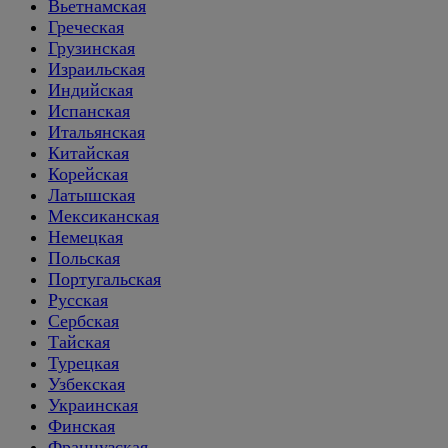
Вьетнамская
Греческая
Грузинская
Израильская
Индийская
Испанская
Итальянская
Китайская
Корейская
Латышская
Мексиканская
Немецкая
Польская
Португальская
Русская
Сербская
Тайская
Турецкая
Узбекская
Украинская
Финская
Французская