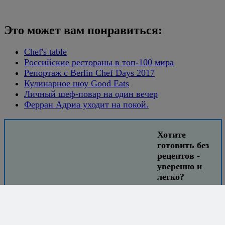
Это может вам понравиться:
Chef's table
Российские рестораны в топ-100 мира
Репортаж с Berlin Chef Days 2017
Кулинарное шоу Good Eats
Личный шеф-повар на один вечер
Ферран Адриа уходит на покой.
Хотите
готовить без
рецептов -
уверенно и
легко?
Книга
секретных
сочетаний