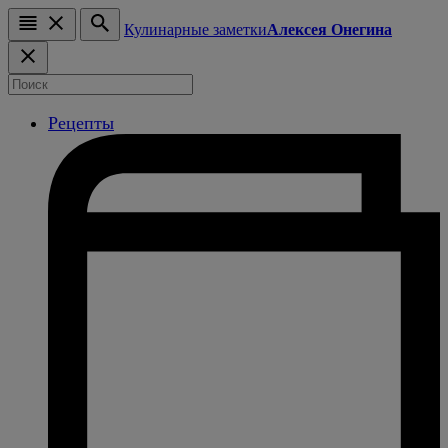
Кулинарные заметки
Алексея Онегина
Рецепты