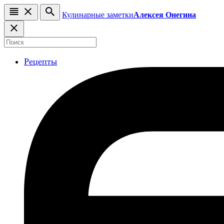
Кулинарные заметки
Алексея Онегина
Рецепты