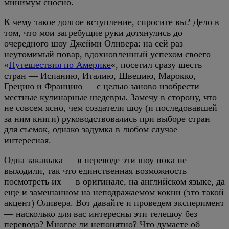
минимум сносно.
К чему такое долгое вступление, спросите вы? Дело в
том, что мои загребущие руки дотянулись до
очередного шоу Джейми Оливера: на сей раз
неутомимый повар, вдохновленный успехом своего
«
Путешествия по Америке
«, посетил сразу шесть
стран — Испанию, Италию, Швецию, Марокко,
Грецию и Францию — с целью заново изобрести
местные кулинарные шедевры. Замечу в сторону, что
не совсем ясно, чем создатели шоу (и последовавшей
за ним книги) руководствовались при выборе стран
для съемок, однако задумка в любом случае
интересная.
Одна закавыка — в переводе эти шоу пока не
выходили, так что единственная возможность
посмотреть их — в оригинале, на английском языке, да
еще и замешанном на неподражаемом кокни (это такой
акцент) Оливера. Вот давайте и проведем эксперимент
— насколько для вас интересны эти телешоу без
перевода? Многое ли непонятно? Что думаете об