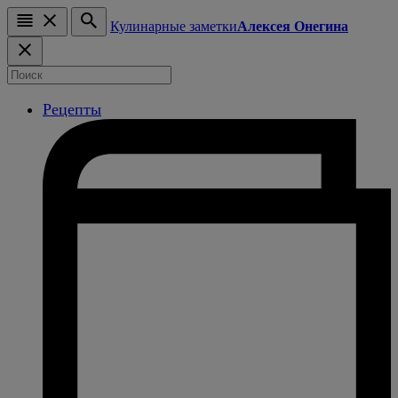
Кулинарные заметки
Алексея Онегина
Рецепты