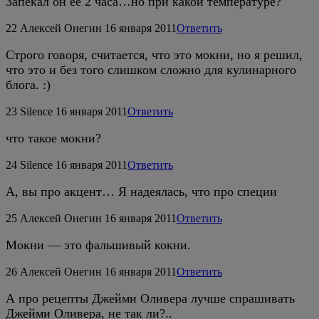
Запекал он ее 2 часа…но при какой температуре?
22
Алексей Онегин
16 января 2011
Ответить
Строго говоря, считается, что это мокни, но я решил,
что это и без того слишком сложно для кулинарного
блога. :)
23
Silence
16 января 2011
Ответить
что такое мокни?
24
Silence
16 января 2011
Ответить
А, вы про акцент… Я надеялась, что про специи
25
Алексей Онегин
16 января 2011
Ответить
Мокни — это фальшивый кокни.
26
Алексей Онегин
16 января 2011
Ответить
А про рецепты Джейми Оливера лучше спрашивать
Джейми Оливера, не так ли?..