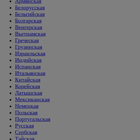
Армянская
Белорусская
Бельгийская
Болгарская
Венгерская
Вьетнамская
Греческая
Грузинская
Израильская
Индийская
Испанская
Итальянская
Китайская
Корейская
Латышская
Мексиканская
Немецкая
Польская
Португальская
Русская
Сербская
Тайская