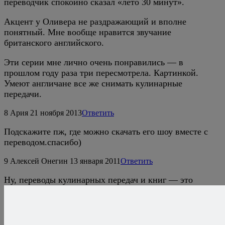
переводчик спокойно сказал «лето 30 минут».
Акцент у Оливера не раздражающий и вполне
понятный. Мне вообще нравится звучание
британского английского.
Эти серии мне лично очень понравились — в
прошлом году раза три пересмотрела. Картинкой.
Умеют англичане все же снимать кулинарные
передачи.
8
Ария
21 ноября 2013
Ответить
Подскажите пж, где можно скачать его шоу вместе с
переводом.спасибо)
9
Алексей Онегин
13 января 2011
Ответить
Ну, переводы кулинарных передач и книг — это
вообще тема отдельная. Переводчики с английского
нас и так не сильно балуют качеством своего продукта
(помню, в каком-то фильме надпись на открытке «Miss
you already» перевели, натурально, «Мисс, ты уже»), а