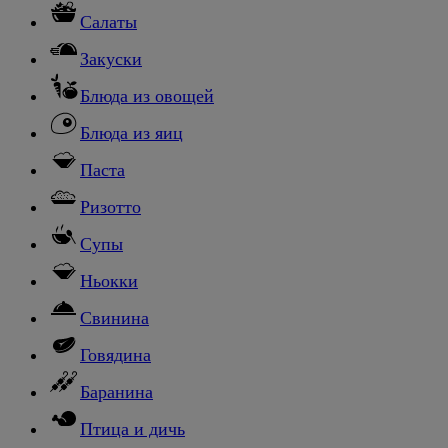
Салаты
Закуски
Блюда из овощей
Блюда из яиц
Паста
Ризотто
Супы
Ньокки
Свинина
Говядина
Баранина
Птица и дичь