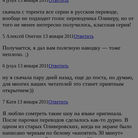
4
jysya
13 января 2011
Ответить
скачала с торента все серии в русском переводе,
вообще не подходит голос переводчика Оливеру, но от
того не менее интересно получилось, классная серия!
5
Алексей Онегин
13 января 2011
Ответить
Получается, я дал вам полезную наводку — тоже
неплохо. ;)
6
jysya
13 января 2011
Ответить
ну я скачала пару дней назад, еще до поста, но думаю,
для многих ваших читателей это станет приятным
открытием:))
7
Катя
13 января 2011
Ответить
Я люблю сомтреть такие шоу на языке оригинала.
После парочки переводов сделалось как-то дурно. В
одном из старых Оливеровских, когда на экране было
написано черным по белому «кипятить 30 минут»