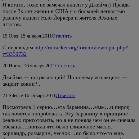
Я кстати, тоже не замечал акцент у Джейми) Правда
после 3х лет жизни в США я с большей легкостью
различу акцент Нью Йоркера и жителя Южных
штатов.
19
Олег
15 января 2011
Ответить
C переводом
http://rutracker.org/forum/viewtopic.php?
t=3350732
20
Ирина
16 января 2011
Ответить
Джейми — потрясающий! Но почему его акцент —
акцент кокни?..
21
Silence
16 января 2011
Ответить
Посмотрела 1 серию…эта баранина…ммм…и пирог,
так хочется попробовать. Эту баранину в принципе
реально приготовить, но я не поняла чем он ее сначала
обсыпал…поняла что было сливочное масло,
кориандр, розмарин, чеснок…но было что-то еще.