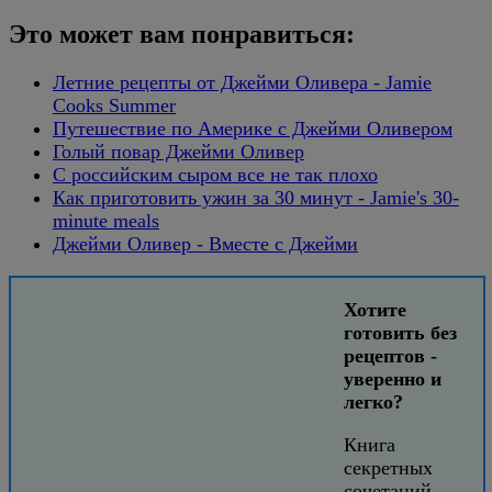
Это может вам понравиться:
Летние рецепты от Джейми Оливера - Jamie
Cooks Summer
Путешествие по Америке с Джейми Оливером
Голый повар Джейми Оливер
С российским сыром все не так плохо
Как приготовить ужин за 30 минут - Jamie's 30-
minute meals
Джейми Оливер - Вместе с Джейми
Хотите
готовить без
рецептов -
уверенно и
легко?
Книга
секретных
сочетаний