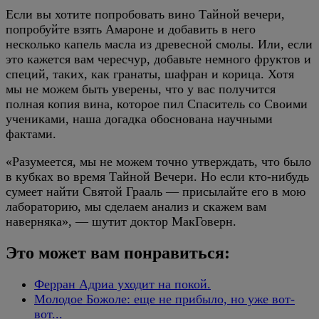
Если вы хотите попробовать вино Тайной вечери,
попробуйте взять Амароне и добавить в него
несколько капель масла из древесной смолы. Или, если
это кажется вам чересчур, добавьте немного фруктов и
специй, таких, как гранаты, шафран и корица. Хотя
мы не можем быть уверены, что у вас получится
полная копия вина, которое пил Спаситель со Своими
учениками, наша догадка обоснована научными
фактами.
«Разумеется, мы не можем точно утверждать, что было
в кубках во время Тайной Вечери. Но если кто-нибудь
сумеет найти Святой Грааль — присылайте его в мою
лабораторию, мы сделаем анализ и скажем вам
наверняка», — шутит доктор МакГоверн.
Это может вам понравиться:
Ферран Адриа уходит на покой.
Молодое Божоле: еще не прибыло, но уже вот-
вот...