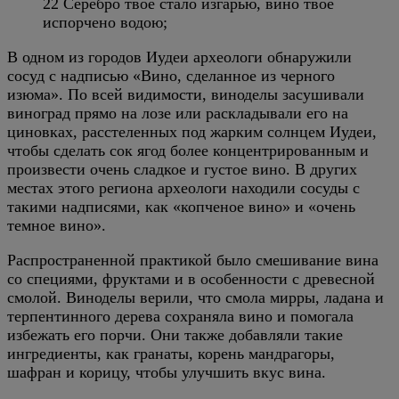
22 Серебро твое стало изгарью, вино твое
испорчено водою;
В одном из городов Иудеи археологи обнаружили
сосуд с надписью «Вино, сделанное из черного
изюма». По всей видимости, виноделы засушивали
виноград прямо на лозе или раскладывали его на
циновках, расстеленных под жарким солнцем Иудеи,
чтобы сделать сок ягод более концентрированным и
произвести очень сладкое и густое вино. В других
местах этого региона археологи находили сосуды с
такими надписями, как «копченое вино» и «очень
темное вино».
Распространенной практикой было смешивание вина
со специями, фруктами и в особенности с древесной
смолой. Виноделы верили, что смола мирры, ладана и
терпентинного дерева сохраняла вино и помогала
избежать его порчи. Они также добавляли такие
ингредиенты, как гранаты, корень мандрагоры,
шафран и корицу, чтобы улучшить вкус вина.