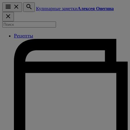
Кулинарные заметки
Алексея Онегина
Рецепты