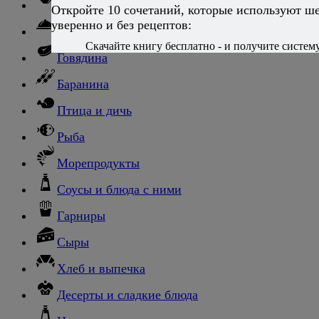
Ньокки
Откройте 10 сочетаний, которые используют ш
уверенно и без рецептов:
Свинина
Скачайте книгу бесплатно - и получите систему,
Говядина
Баранина
Птица и дичь
Рыба
Морепродукты
Соусы и блюда с ними
Гарниры
Сыры
Хлеб и выпечка
Десерты и сладкие блюда