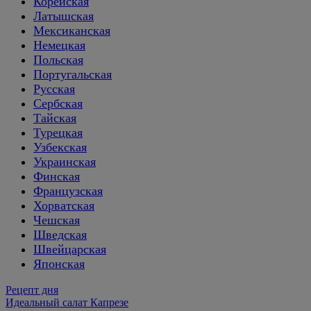
Корейская
Латышская
Мексиканская
Немецкая
Польская
Португальская
Русская
Сербская
Тайская
Турецкая
Узбекская
Украинская
Финская
Французская
Хорватская
Чешская
Шведская
Швейцарская
Японская
Рецепт дня
Идеальный салат Капрезе