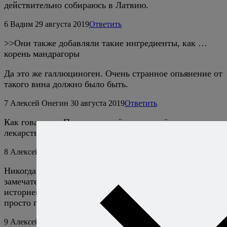
действительно собираюсь в Латвию.
6
Вадим
29 августа 2019
Ответить
>>Они также добавляли такие ингредиенты, как …
корень мандрагоры
Да это же галлюциноген. Очень странное опьянение от
такого вина должно было быть.
7
Алексей Онегин
30 августа 2019
Ответить
Как говаривал Парацельс, всё — яд и всё —
лекарство; и то и другое зависит от дозы.
8
Алексей
26 апреля 2022
Ответить
Никогда нет желания просто выпить. Но, если есть
замечательный стол и вкусное вино, да ещё с
историей, то не соединить это в единую гармонию,
просто грех!
9
Алексей Онегин
26 апреля 2022
Ответить