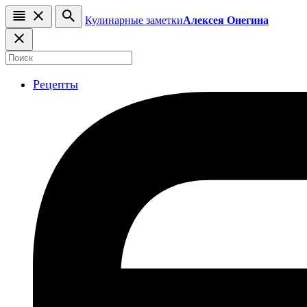
Кулинарные заметки
Алексея Онегина
Рецепты