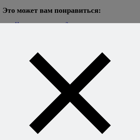
Это может вам понравиться:
Нужно ли мыть мясо?
Про мусор
Кровь и почва
Про соль
Пить или не пить?
Все, что я думаю о ваших фобиях
Хотите
готовить без
рецептов -
уверенно и
легко?
Книга
секретных
сочетаний
откроет вам