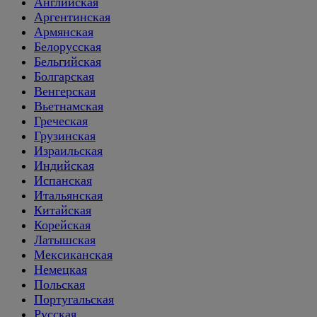
Английская
Аргентинская
Армянская
Белорусская
Бельгийская
Болгарская
Венгерская
Вьетнамская
Греческая
Грузинская
Израильская
Индийская
Испанская
Итальянская
Китайская
Корейская
Латышская
Мексиканская
Немецкая
Польская
Португальская
Русская