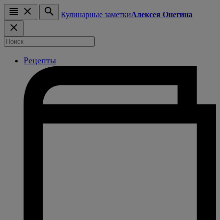
Кулинарные заметки
Алексея Онегина
Рецепты