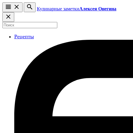
Кулинарные заметки
Алексея Онегина
Рецепты