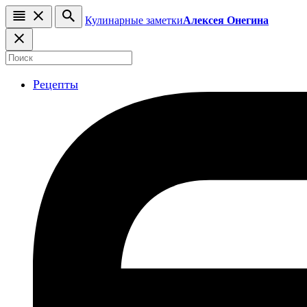
Кулинарные заметки
Алексея Онегина
Рецепты