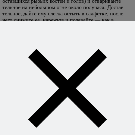
оставшихся рыбьих костей и голов) и отваривайте
тельное на небольшом огне около получаса. Достав
тельное, дайте ему слегка остыть в салфетке, после
чего снимите ее, нарежьте и подавайте — как в
горячем, так и в холодном виде.
К тому тельному, что изображено на фотографии, я
приготовил несложный соус. Все очень просто:
обжариваем ложку муки в ложке сливочного масла и
добавляем в равных пропорциях бульон, в котором
варилось тельное, и рассол из-под соленых огурцов.
Варим на небольшом огне, немного погодя добавляем
сами измельченные огурчики и молотый черный
перец, а затем, в самом конце — хрен, сметану и
измельченную зелень. Если у вас есть сомнения по той
или иной операции — послушайте мой недавний
подкаст, где я подробно рассказываю про соусы
, если
вы, конечно, этого еще не сделали. Кстати, маслины
на фото неспроста — согласно все тому же В.В.
Похлебкину, именно с ними можно сервировать
тельное.