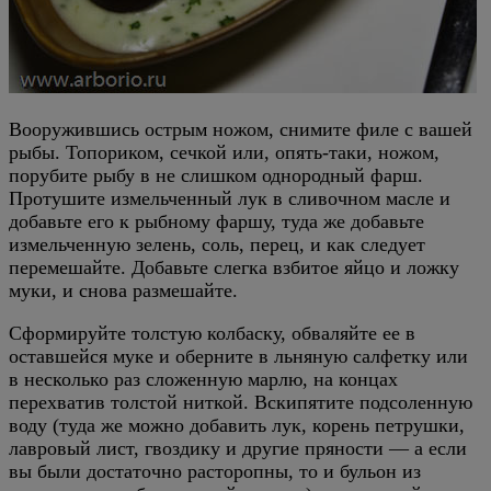
Вооружившись острым ножом, снимите филе с вашей
рыбы. Топориком, сечкой или, опять-таки, ножом,
порубите рыбу в не слишком однородный фарш.
Протушите измельченный лук в сливочном масле и
добавьте его к рыбному фаршу, туда же добавьте
измельченную зелень, соль, перец, и как следует
перемешайте. Добавьте слегка взбитое яйцо и ложку
муки, и снова размешайте.
Сформируйте толстую колбаску, обваляйте ее в
оставшейся муке и оберните в льняную салфетку или
в несколько раз сложенную марлю, на концах
перехватив толстой ниткой. Вскипятите подсоленную
воду (туда же можно добавить лук, корень петрушки,
лавровый лист, гвоздику и другие пряности — а если
вы были достаточно расторопны, то и бульон из