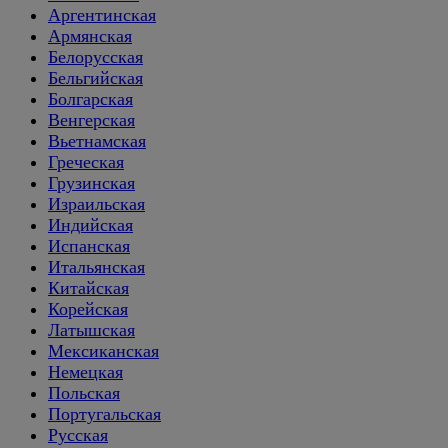
Аргентинская
Армянская
Белорусская
Бельгийская
Болгарская
Венгерская
Вьетнамская
Греческая
Грузинская
Израильская
Индийская
Испанская
Итальянская
Китайская
Корейская
Латышская
Мексиканская
Немецкая
Польская
Португальская
Русская