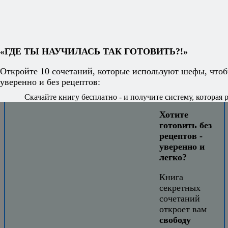
Это может вам понравиться:
Жареная рыба с миндалем и петрушкой
Судак с кунжутным маслом
«ГДЕ ТЫ НАУЧИЛАСЬ ТАК ГОТОВИТЬ?!»
Треска с помидорками черри
Рыба и рис с овощами
Откройте 10 сочетаний, которые используют шефы, чтоб
Рыба со сливочным соусом и креветками
уверенно и без рецептов:
Халасле
Скачайте книгу бесплатно - и получите систему, которая р
Хотите
готовить без
рецептов -
уверенно и
легко?
Книга
секретных
сочетаний
откроет вам
свободу