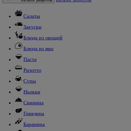
Каталог рецептов
Салаты
Закуски
Блюда из овощей
Блюда из яиц
Паста
Ризотто
Супы
Ньокки
Свинина
Говядина
Баранина