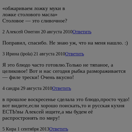
«обжариваем ложку муки в
ложке столового масла»
Столовое — это сливочное?
2
Алексей Онегин
20 августа 2010
Ответить
Поправил, спасибо. Не знаю уж, что на меня нашло. :)
3
Ирина (ipola)
21 августа 2010
Ответить
Я это блюдо часто готовлю.Только не тяпаное, а
целиковое! Вот и нас сегодня рыбка размораживается
— филе трески! Очень вкусно!
4
сандра
29 августа 2010
Ответить
в прошлое воскресенье сделала это блюдо,просто чудо!
вот видите,если хорошо поискать,то и русская кухня
ЕСТЬ!вы Алексей ищите,а мы будем её
распростронять по миру!
5
Кира
1 сентября 2013
Ответить