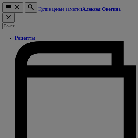
Кулинарные заметки
Алексея Онегина
Рецепты