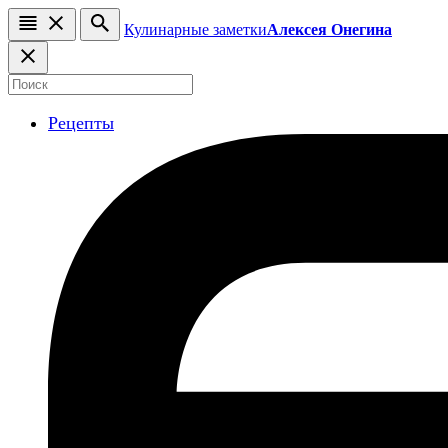
Кулинарные заметки
Алексея Онегина
Рецепты