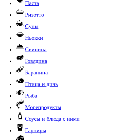
Паста
Ризотто
Супы
Ньокки
Свинина
Говядина
Баранина
Птица и дичь
Рыба
Морепродукты
Соусы и блюда с ними
Гарниры