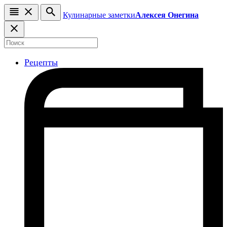
Кулинарные заметки
Алексея Онегина
Рецепты