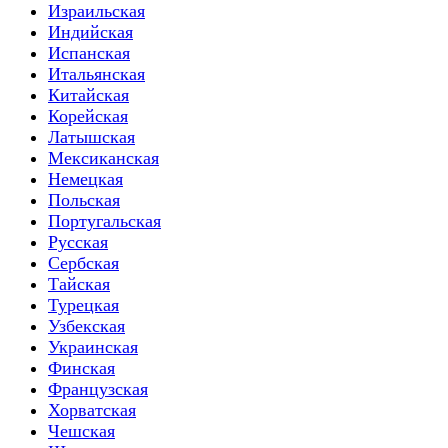
Израильская
Индийская
Испанская
Итальянская
Китайская
Корейская
Латышская
Мексиканская
Немецкая
Польская
Португальская
Русская
Сербская
Тайская
Турецкая
Узбекская
Украинская
Финская
Французская
Хорватская
Чешская