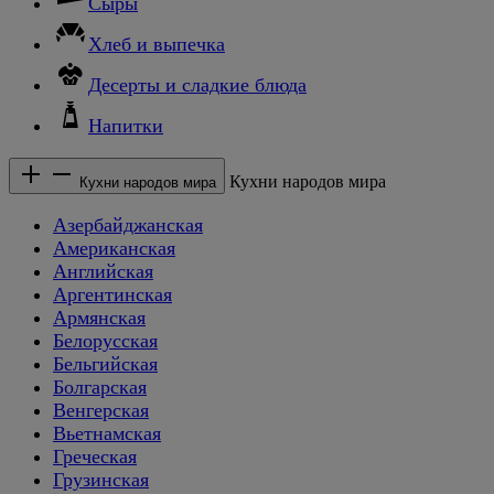
Сыры
Хлеб и выпечка
Десерты и сладкие блюда
Напитки
Кухни народов мира
Кухни народов мира
Азербайджанская
Американская
Английская
Аргентинская
Армянская
Белорусская
Бельгийская
Болгарская
Венгерская
Вьетнамская
Греческая
Грузинская