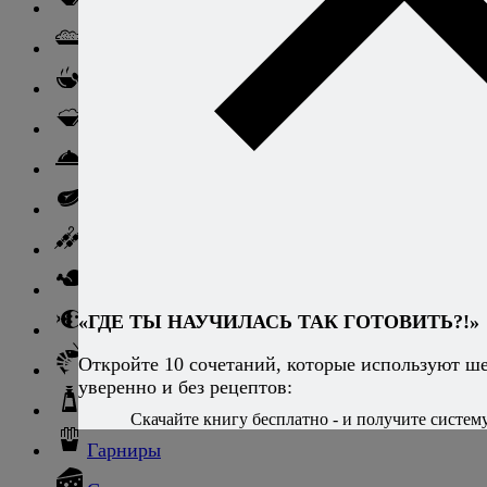
Паста
Ризотто
Супы
Ньокки
Свинина
Говядина
Баранина
Птица и дичь
«ГДЕ ТЫ НАУЧИЛАСЬ ТАК ГОТОВИТЬ?!»
Рыба
Откройте 10 сочетаний, которые используют ш
Морепродукты
уверенно и без рецептов:
Соусы и блюда с ними
Скачайте книгу бесплатно - и получите систему,
Гарниры