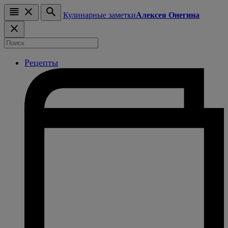
Кулинарные заметки
Алексея Онегина
Рецепты