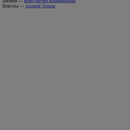
Дизайн —
Константин Копачинский
Вёрстка —
Андрей Тюрин