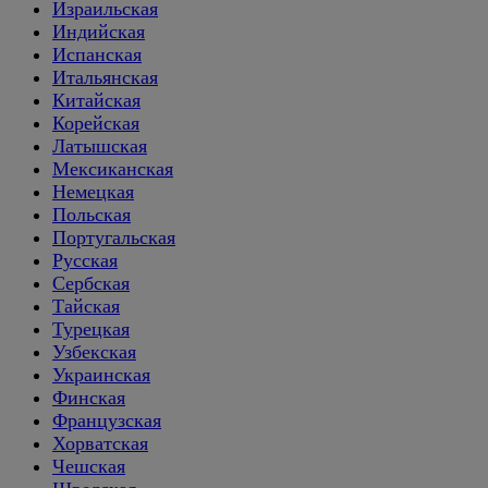
Израильская
Индийская
Испанская
Итальянская
Китайская
Корейская
Латышская
Мексиканская
Немецкая
Польская
Португальская
Русская
Сербская
Тайская
Турецкая
Узбекская
Украинская
Финская
Французская
Хорватская
Чешская