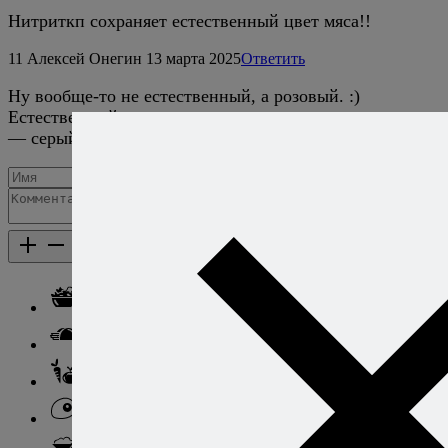
Нитриткп сохраняет естественный цвет мяса!!
11
Алексей Онегин
13 марта 2025
Ответить
Ну вообще-то не естественный, а розовый. :)
Естественный цвет полностью приготовленного мяса
— серый из-за денатурации белков.
Добавить комментарий
Каталог рецептов
Каталог рецептов
Салаты
Закуски
Блюда из овощей
Блюда из яиц