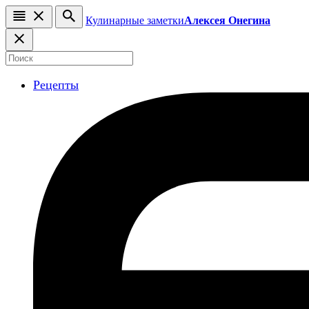
Кулинарные заметки
Алексея Онегина
Рецепты