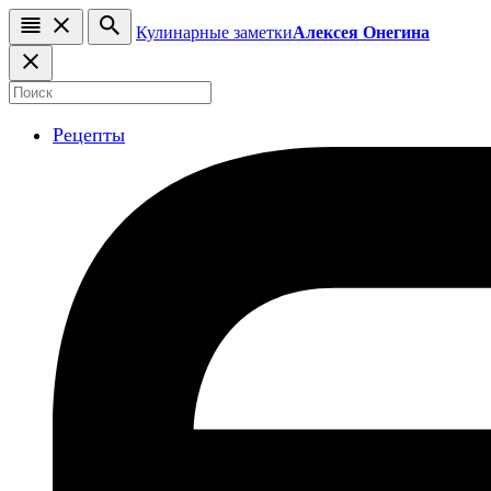
Кулинарные заметки
Алексея Онегина
Рецепты