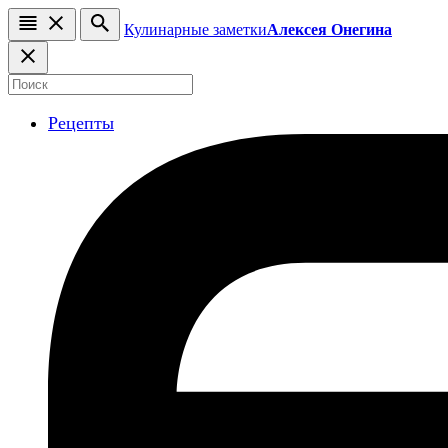
Кулинарные заметки
Алексея Онегина
Рецепты