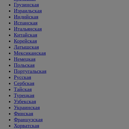
Грузинская
Израильская
Индийская
Испанская
Итальянская
Китайская
Корейская
Латышская
Мексиканская
Немецкая
Польская
Португальская
Русская
Сербская
Тайская
Турецкая
Узбекская
Украинская
Финская
Французская
Хорватская