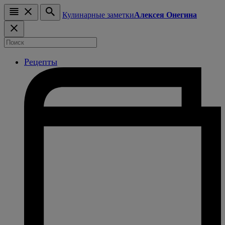
Кулинарные заметки
Алексея Онегина
Рецепты