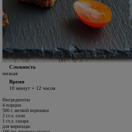
Сложность
низкая
Время
10 минут + 12 часов
Ингредиенты
4 порции
500
г.
мелкой корюшки
2
ст.л.
соли
1
ст.л.
сахара
для маринада:
100
мл.
винного уксуса