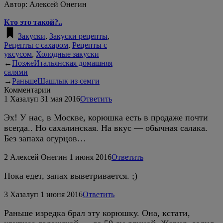
Автор:
Алексей Онегин
Кто это такой?..
Закуски
,
Закуски рецепты
,
Рецепты с сахаром
,
Рецепты с
уксусом
,
Холодные закуски
←
Позже
Итальянская домашняя
салями
→
Раньше
Шашлык из семги
Комментарии
1
Хазалуп
31 мая 2016
Ответить
Эх! У нас, в Москве, корюшка есть в продаже почти
всегда.. Но сахалинская. На вкус — обычная салака.
Без запаха огурцов…
2
Алексей Онегин
1 июня 2016
Ответить
Пока едет, запах выветривается. ;)
3
Хазалуп
1 июня 2016
Ответить
Раньше изредка брал эту корюшку. Она, кстати,