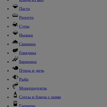
Паста
Ризотто
Супы
Ньокки
Свинина
Говядина
Баранина
Птица и дичь
Рыба
Морепродукты
Соусы и блюда с ними
Гарниры