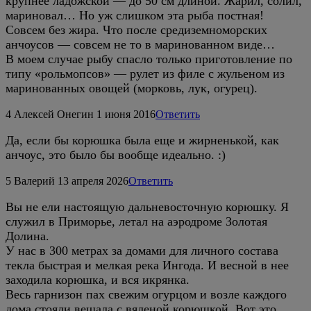
крупнее ладожской — до 50 см длиной. Жарил, солил,
мариновал… Но уж слишком эта рыба постная!
Совсем без жира. Что после средиземноморских
анчоусов — совсем не то в маринованном виде…
В моем случае рыбу спасло только приготовление по
типу «рольмопсов» — рулет из филе с жульеном из
маринованных овощей (морковь, лук, огурец).
4
Алексей Онегин
1 июня 2016
Ответить
Да, если бы корюшка была еще и жирненькой, как
анчоус, это было бы вообще идеально. :)
5
Валерий
13 апреля 2026
Ответить
Вы не ели настоящую дальневосточную корюшку. Я
служил в Приморье, летал на аэродроме Золотая
Долина.
У нас в 300 метрах за домами для личного состава
текла быстрая и мелкая река Ингода. И весной в нее
заходила корюшка, и вся икрянка.
Весь гарнизон пах свежим огурцом и возле каждого
дома стояли вешала с вяленой корюшкой. Вот это