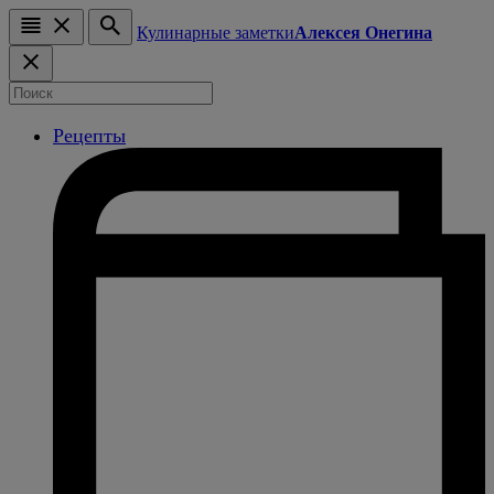
Кулинарные заметки
Алексея Онегина
Рецепты