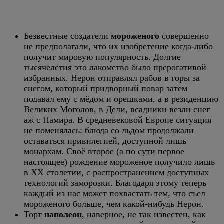
Безвестные создатели
мороженого
совершенно
не предполагали, что их изобретение когда-либо
получит мировую популярность. Долгие
тысячелетия это лакомство было прерогативой
избранных. Нерон отправлял рабов в горы за
снегом, который придворный повар затем
подавал ему с мёдом и орешками, а в резиденцию
Великих Моголов, в Дели, всадники везли снег
аж с Памира. В средневековой Европе ситуация
не поменялась: блюда со льдом продолжали
оставаться привилегией, доступной лишь
монархам. Своё второе (а по сути первое
настоящее) рождение мороженое получило лишь
в XX столетии, с распространением доступных
технологий заморозки. Благодаря этому теперь
каждый из нас может похвастать тем, что съел
мороженого больше, чем какой-нибудь Нерон.
Торт
наполеон
, наверное, не так известен, как