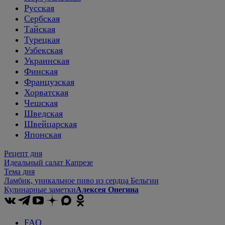
Русская
Сербская
Тайская
Турецкая
Узбекская
Украинская
Финская
Французская
Хорватская
Чешская
Шведская
Швейцарская
Японская
Рецепт дня
Идеальный салат Капрезе
Тема дня
Ламбик, уникальное пиво из сердца Бельгии
Кулинарные заметки
Алексея Онегина
FAQ