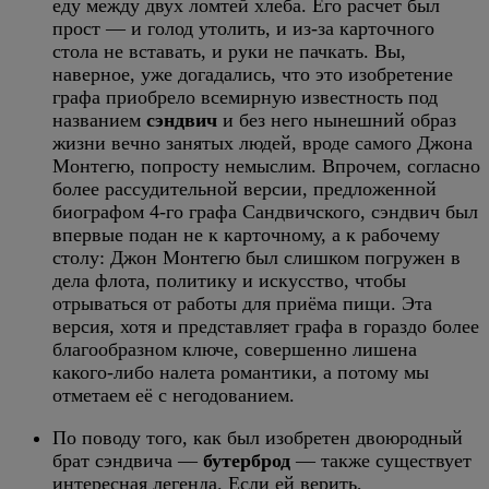
еду между двух ломтей хлеба. Его расчет был
прост — и голод утолить, и из-за карточного
стола не вставать, и руки не пачкать. Вы,
наверное, уже догадались, что это изобретение
графа приобрело всемирную известность под
названием
сэндвич
и без него нынешний образ
жизни вечно занятых людей, вроде самого Джона
Монтегю, попросту немыслим. Впрочем, согласно
более рассудительной версии, предложенной
биографом 4-го графа Сандвичского, сэндвич был
впервые подан не к карточному, а к рабочему
столу: Джон Монтегю был слишком погружен в
дела флота, политику и искусство, чтобы
отрываться от работы для приёма пищи. Эта
версия, хотя и представляет графа в гораздо более
благообразном ключе, совершенно лишена
какого-либо налета романтики, а потому мы
отметаем её с негодованием.
По поводу того, как был изобретен двоюродный
брат сэндвича —
бутерброд
— также существует
интересная легенда. Если ей верить,