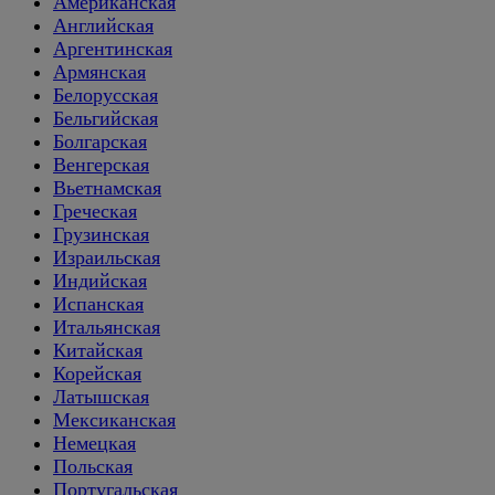
Американская
Английская
Аргентинская
Армянская
Белорусская
Бельгийская
Болгарская
Венгерская
Вьетнамская
Греческая
Грузинская
Израильская
Индийская
Испанская
Итальянская
Китайская
Корейская
Латышская
Мексиканская
Немецкая
Польская
Португальская