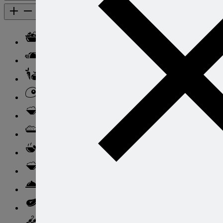
Каталог рецептов
Каталог рецептов
Салаты
Закуски
Блюда из овощей
Блюда из яиц
Паста
Ризотто
Супы
Ньокки
Свинина
Говядина