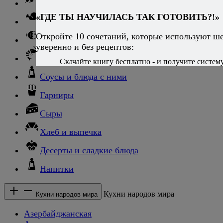
Баранина
«ГДЕ ТЫ НАУЧИЛАСЬ ТАК ГОТОВИТЬ?!»
Птица и дичь
Откройте 10 сочетаний, которые используют ш
Рыба
уверенно и без рецептов:
Морепродукты
Скачайте книгу бесплатно - и получите систему,
Соусы и блюда с ними
Гарниры
Сыры
Хлеб и выпечка
Десерты и сладкие блюда
Напитки
Кухни народов мира
Кухни народов мира
Азербайджанская