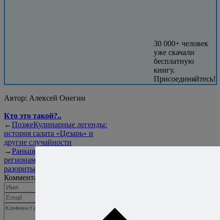
30 000+ человек
уже скачали
бесплатную
книгу.
Присоединяйтесь!
Автор:
Алексей Онегин
Кто это такой?..
←
Позже
Кулинарные легенды:
история салата «Цезарь» и
другие случайности
→
Раньше
Вино России по
регионам. Выпить, выжить и не
разориться
Комментарии
Добавить комментарий