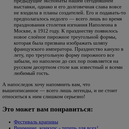
предыдущие экспонаты нашей сегодняшней
выставки, однако и его долговечная слава вовсе
не входила в планы создателей. Его и подавать-то
предполагалось недолго — всего лишь во время
празднования столетия изгнания Наполеона в
Москве, в 1912 году. К празднеству появилось
новое слоёное пирожное треугольной формы,
которая была призвана изображать шляпу
французского императора. Празднество кануло в
лету, про треугольную форму пирожного все
забыли, но наполеон до сих пор появляется на
русском десертном столе как известный и всеми
любимый гость.
А напоследок хочу напомнить вам, что
вышеописанное — всего лишь легенды, и не стоит
относиться к ним слишком серьезно!
Это может вам понравиться:
Фестиваль крапивы
Внимание, конкурс - теперь для всех!