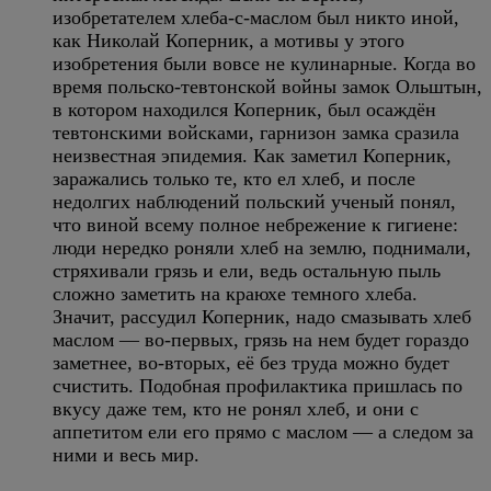
изобретателем хлеба-с-маслом был никто иной,
как Николай Коперник, а мотивы у этого
изобретения были вовсе не кулинарные. Когда во
время польско-тевтонской войны замок Ольштын,
в котором находился Коперник, был осаждён
тевтонскими войсками, гарнизон замка сразила
неизвестная эпидемия. Как заметил Коперник,
заражались только те, кто ел хлеб, и после
недолгих наблюдений польский ученый понял,
что виной всему полное небрежение к гигиене:
люди нередко роняли хлеб на землю, поднимали,
стряхивали грязь и ели, ведь остальную пыль
сложно заметить на краюхе темного хлеба.
Значит, рассудил Коперник, надо смазывать хлеб
маслом — во-первых, грязь на нем будет гораздо
заметнее, во-вторых, её без труда можно будет
счистить. Подобная профилактика пришлась по
вкусу даже тем, кто не ронял хлеб, и они с
аппетитом ели его прямо с маслом — а следом за
ними и весь мир.