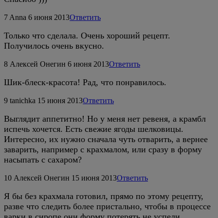
7
Anna
6 июня 2013
Ответить
Только что сделала. Очень хороший рецепт.
Получилось очень вкусно.
8
Алексей Онегин
6 июня 2013
Ответить
Шик-блеск-красота! Рад, что понравилось.
9
tanichka
15 июня 2013
Ответить
Выглядит аппетитно! Но у меня нет ревеня, а крамбл
испечь хочется. Есть свежие ягоды шелковицы.
Интересно, их нужно сначала чуть отварить, а вернее
заварить, например с крахмалом, или сразу в форму
насыпать с сахаром?
10
Алексей Онегин
15 июня 2013
Ответить
Я бы без крахмала готовил, прямо по этому рецепту,
разве что следить более пристально, чтобы в процессе
варки в сиропе они форму потерять не успели.