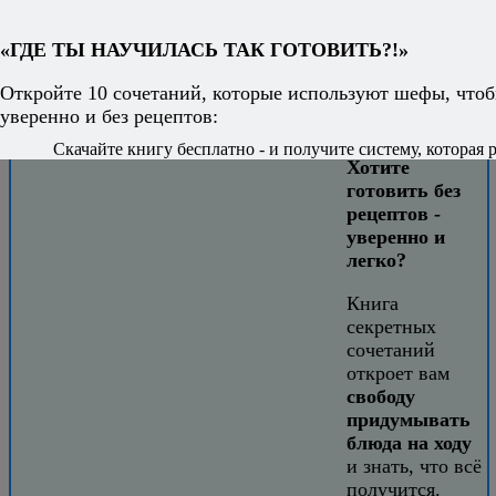
Как взять от этой весны всё
Обед за 15 минут с Джейми Оливером
«ГДЕ ТЫ НАУЧИЛАСЬ ТАК ГОТОВИТЬ?!»
Сезонные продукты - весна
10 интересных фактов об авокадо
Откройте 10 сочетаний, которые используют шефы, чтоб
Бельгийские вафли
уверенно и без рецептов:
Скачайте книгу бесплатно - и получите систему, которая р
Хотите
готовить без
рецептов -
уверенно и
легко?
Книга
секретных
сочетаний
откроет вам
свободу
придумывать
блюда на ходу
и знать, что всё
получится.