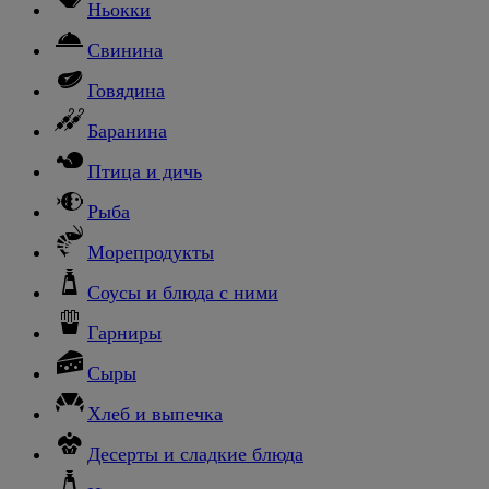
Ньокки
Свинина
Говядина
Баранина
Птица и дичь
Рыба
Морепродукты
Соусы и блюда с ними
Гарниры
Сыры
Хлеб и выпечка
Десерты и сладкие блюда