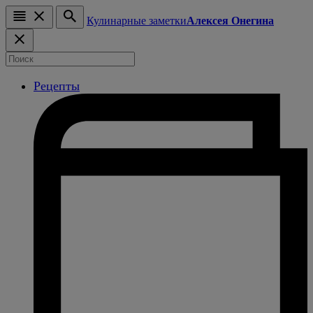
Кулинарные заметки
Алексея Онегина
Рецепты