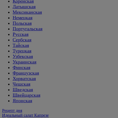
Корейская
Латышская
Мексиканская
Немецкая
Польская
Португальская
Русская
Сербская
Тайская
Турецкая
Узбекская
Украинская
Финская
Французская
Хорватская
Чешская
Шведская
Швейцарская
Японская
Рецепт дня
Идеальный салат Капрезе