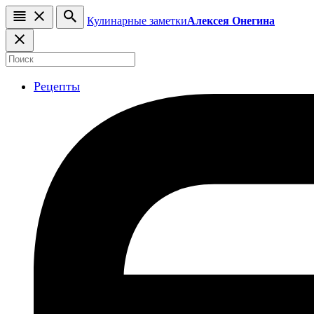
Кулинарные заметки
Алексея Онегина
Рецепты