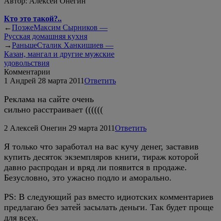
Автор:
Алексей Онегин
Кто это такой?..
←
Позже
Максим Сырников —
Русская домашняя кухня
→
Раньше
Сталик Ханкишиев —
Казан, мангал и другие мужские
удовольствия
Комментарии
1
Андрей
28 марта 2011
Ответить
Реклама на сайте очень
сильно расстраивает ((((((
2
Алексей Онегин
29 марта 2011
Ответить
Я только что заработал на вас кучу денег, заставив
купить десяток экземпляров книги, тираж которой
давно распродан и вряд ли появится в продаже.
Безусловно, это ужасно подло и аморально.
PS: В следующий раз вместо идиотских комментариев
предлагаю без затей засылать деньги. Так будет проще
для всех.