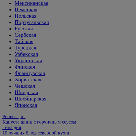
Мексиканская
Немецкая
Польская
Португальская
Русская
Сербская
Тайская
Турецкая
Узбекская
Украинская
Финская
Французская
Хорватская
Чешская
Шведская
Швейцарская
Японская
Рецепт дня
Капуста шпиц с горчичным соусом
Тема дня
10 лучших блюд северной кухни