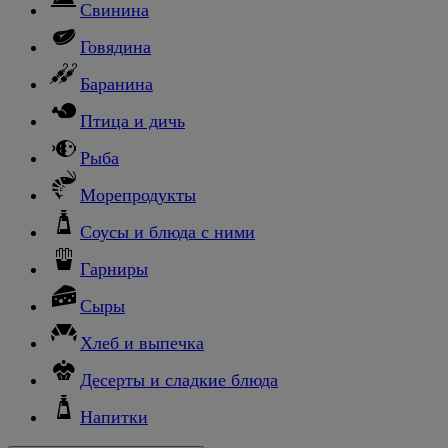
Свинина
Говядина
Баранина
Птица и дичь
Рыба
Морепродукты
Соусы и блюда с ними
Гарниры
Сыры
Хлеб и выпечка
Десерты и сладкие блюда
Напитки