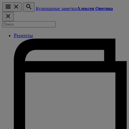
Кулинарные заметки
Алексея Онегина
Рецепты