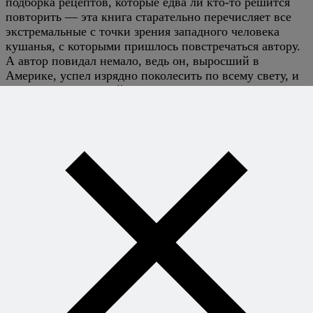
подборка рецептов, которые едва ли кто-то решится
повторить — эта книга старательно перечисляет все
экстремальные с точки зрения западного человека
кушанья, с которыми пришлось повстречаться автору.
А автор повидал немало, ведь он, выросший в
Америке, успел изрядно поколесить по всему свету, и
осел в юго-восточной Азии, где с непривычки едва ли
не каждое блюдо может шокировать — и уж точно не
оставит равнодушным.
Сначала описания диковинных и местами
омерзительных штук, которые кое-где на планете
считаются деликатесами, читаются как фантастика —
но где-то к середине книги все эти медвежьи лапы,
обезьяньи мозги, личинки, червяки, пенисы, змеи и
прочая вкусняшка начинают восприниматься как
нечто далекое, но, в принципе, вполне допустимое. В
этот момент остается либо дочитать книгу как
детектив, концовка которого уже известна, либо
бросить чтение и заняться более полезными делами. В
конце концов, едва ли вы, сверяясь с рецептом,
приведенным в книге, побежите на кухню, готовить