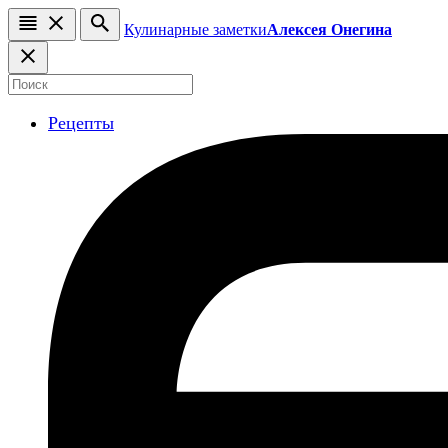
Кулинарные заметки
Алексея Онегина
Рецепты