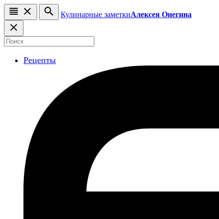
Кулинарные заметки
Алексея Онегина
Рецепты