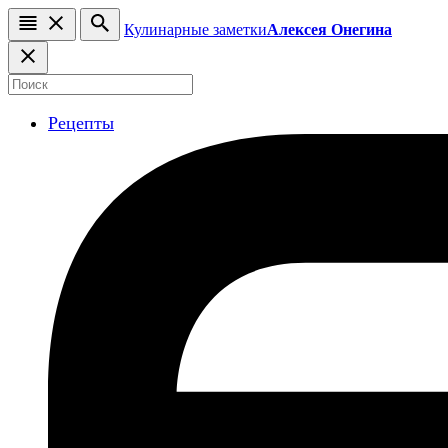
Кулинарные заметки
Алексея Онегина
Рецепты