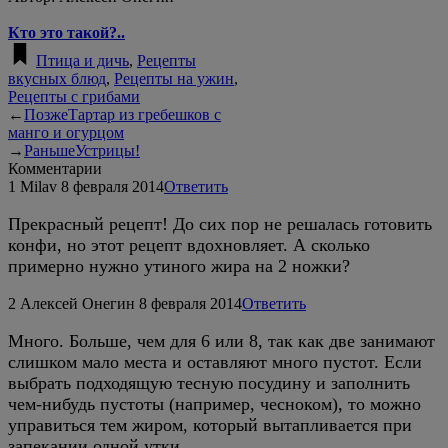
Кто это такой?..
Птица и дичь
,
Рецепты
вкусных блюд
,
Рецепты на ужин
,
Рецепты с грибами
←
Позже
Тартар из гребешков с
манго и огурцом
→
Раньше
Устрицы!
Комментарии
1
Milav
8 февраля 2014
Ответить
Прекрасный рецепт! До сих пор не решалась готовить
конфи, но этот рецепт вдохновляет. А сколько
примерно нужно утиного жира на 2 ножки?
2
Алексей Онегин
8 февраля 2014
Ответить
Много. Больше, чем для 6 или 8, так как две занимают
слишком мало места и оставляют много пустот. Если
выбрать подходящую тесную посудину и заполнить
чем-нибудь пустоты (например, чесноком), то можно
управиться тем жиром, который вытапливается при
запекании одной утки.