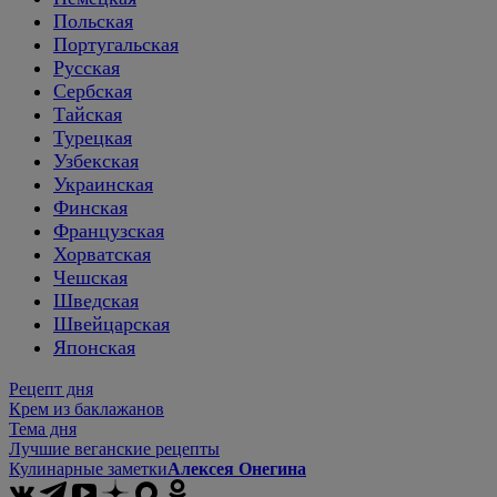
Польская
Португальская
Русская
Сербская
Тайская
Турецкая
Узбекская
Украинская
Финская
Французская
Хорватская
Чешская
Шведская
Швейцарская
Японская
Рецепт дня
Крем из баклажанов
Тема дня
Лучшие веганские рецепты
Кулинарные заметки
Алексея Онегина