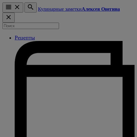
Кулинарные заметки
Алексея Онегина
Рецепты