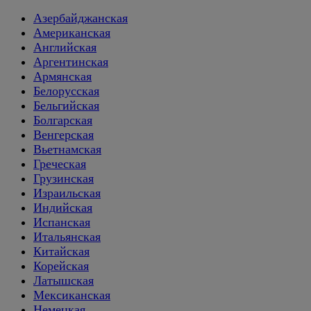
Азербайджанская
Американская
Английская
Аргентинская
Армянская
Белорусская
Бельгийская
Болгарская
Венгерская
Вьетнамская
Греческая
Грузинская
Израильская
Индийская
Испанская
Итальянская
Китайская
Корейская
Латышская
Мексиканская
Немецкая