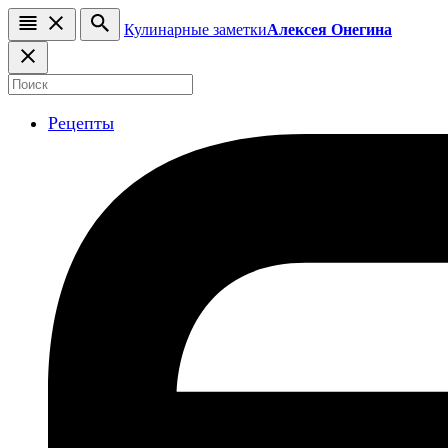
Кулинарные заметки
Алексея Онегина
Рецепты