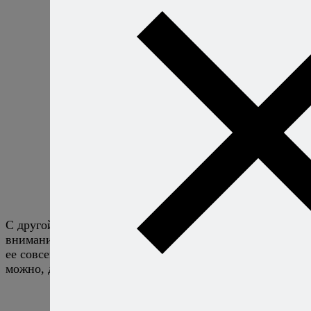
С другой стороны вытекает сок. Обращает на себя
внимание очень тихая работа соковыжималки: назвать
ее совсем бесшумной я не могу, но включить прибор
можно, даже если в соседней комнате кто-то спит.