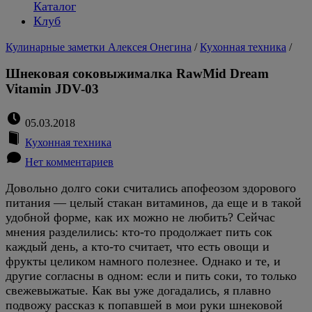
Каталог
Клуб
Кулинарные заметки Алексея Онегина
/
Кухонная техника
/
Шнековая соковыжималка RawMid Dream
Vitamin JDV-03
05.03.2018
Кухонная техника
Нет комментариев
Довольно долго соки считались апофеозом здорового
питания — целый стакан витаминов, да еще и в такой
удобной форме, как их можно не любить? Сейчас
мнения разделились: кто-то продолжает пить сок
каждый день, а кто-то считает, что есть овощи и
фрукты целиком намного полезнее. Однако и те, и
другие согласны в одном: если и пить соки, то только
свежевыжатые. Как вы уже догадались, я плавно
подвожу рассказ к попавшей в мои руки шнековой