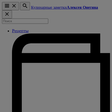
Кулинарные заметки
Алексея Онегина
Рецепты