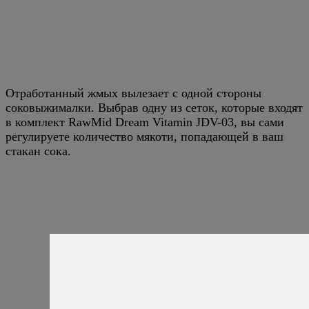
Отработанный жмых вылезает с одной стороны
соковыжималки. Выбрав одну из сеток, которые входят
в комплект RawMid Dream Vitamin JDV-03, вы сами
регулируете количество мякоти, попадающей в ваш
стакан сока.