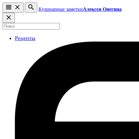
Кулинарные заметки
Алексея Онегина
Рецепты