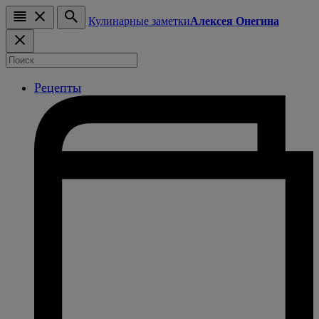
Кулинарные заметки
Алексея Онегина
Рецепты