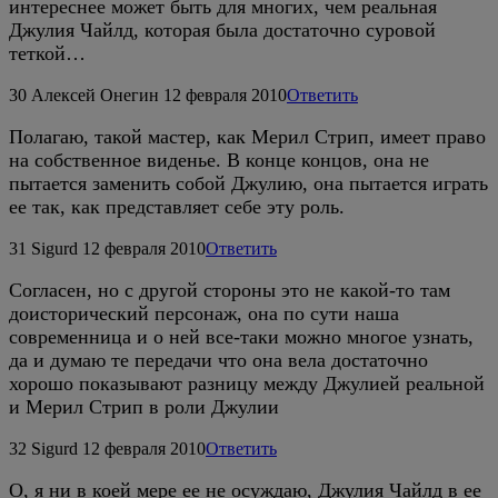
интереснее может быть для многих, чем реальная
Джулия Чайлд, которая была достаточно суровой
теткой…
30
Алексей Онегин
12 февраля 2010
Ответить
Полагаю, такой мастер, как Мерил Стрип, имеет право
на собственное виденье. В конце концов, она не
пытается заменить собой Джулию, она пытается играть
ее так, как представляет себе эту роль.
31
Sigurd
12 февраля 2010
Ответить
Согласен, но с другой стороны это не какой-то там
доисторический персонаж, она по сути наша
современница и о ней все-таки можно многое узнать,
да и думаю те передачи что она вела достаточно
хорошо показывают разницу между Джулией реальной
и Мерил Стрип в роли Джулии
32
Sigurd
12 февраля 2010
Ответить
О, я ни в коей мере ее не осуждаю, Джулия Чайлд в ее