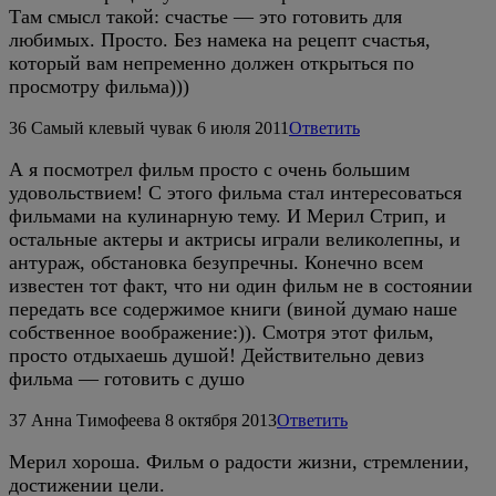
Там смысл такой: счастье — это готовить для
любимых. Просто. Без намека на рецепт счастья,
который вам непременно должен открыться по
просмотру фильма)))
36
Самый клевый чувак
6 июля 2011
Ответить
А я посмотрел фильм просто с очень большим
удовольствием! С этого фильма стал интересоваться
фильмами на кулинарную тему. И Мерил Стрип, и
остальные актеры и актрисы играли великолепны, и
антураж, обстановка безупречны. Конечно всем
известен тот факт, что ни один фильм не в состоянии
передать все содержимое книги (виной думаю наше
собственное воображение:)). Смотря этот фильм,
просто отдыхаешь душой! Действительно девиз
фильма — готовить с душо
37
Анна Тимофеева
8 октября 2013
Ответить
Мерил хороша. Фильм о радости жизни, стремлении,
достижении цели.