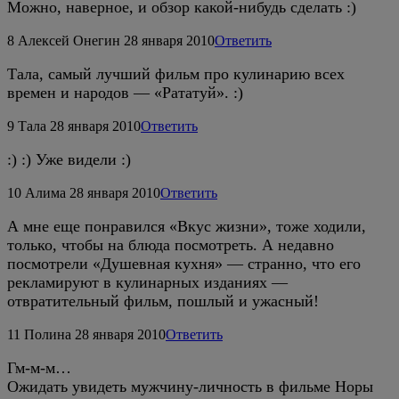
Можно, наверное, и обзор какой-нибудь сделать :)
8
Алексей Онегин
28 января 2010
Ответить
Тала, самый лучший фильм про кулинарию всех
времен и народов — «Рататуй». :)
9
Тала
28 января 2010
Ответить
:) :) Уже видели :)
10
Алима
28 января 2010
Ответить
А мне еще понравился «Вкус жизни», тоже ходили,
только, чтобы на блюда посмотреть. А недавно
посмотрели «Душевная кухня» — странно, что его
рекламируют в кулинарных изданиях —
отвратительный фильм, пошлый и ужасный!
11
Полина
28 января 2010
Ответить
Гм-м-м…
Ожидать увидеть мужчину-личность в фильме Норы