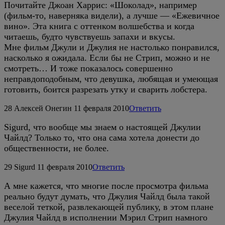
Почитайте Джоан Харрис: «Шоколад», например
(фильм-то, наверняка видели), а лучше — «Ежевичное
вино». Эта книга с оттенком волшебства и когда
читаешь, будто чувствуешь запахи и вкусы.
Мне фильм Джули и Джулия не настолько понравился,
насколько я ожидала. Если бы не Стрип, можно и не
смотреть… И тоже показалось совершенно
неправдоподобным, что девушка, любящая и умеющая
готовить, боится разрезать утку и сварить лобстера.
28
Алексей Онегин
11 февраля 2010
Ответить
Sigurd, что вообще мы знаем о настоящей Джулии
Чайлд? Только то, что она сама хотела донести до
общественности, не более.
29
Sigurd
11 февраля 2010
Ответить
А мне кажется, что многие после просмотра фильма
реально будут думать, что Джулия Чайлд была такой
веселой теткой, развлекающей публику, в этом плане
Джулия Чайлд в исполнении Мэрил Стрип намного