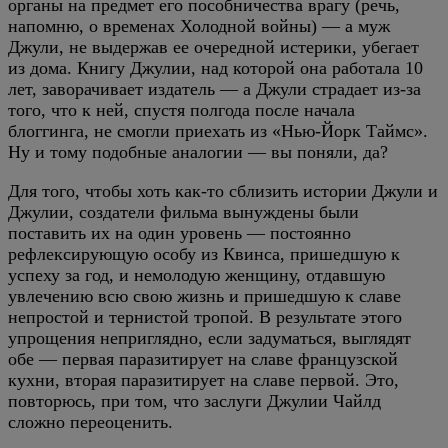
органы на предмет его пособничества врагу (речь,
напомню, о временах Холодной войны) — а муж
Джули, не выдержав ее очередной истерики, убегает
из дома. Книгу Джулии, над которой она работала 10
лет, заворачивает издатель — а Джули страдает из-за
того, что к ней, спустя полгода после начала
блоггинга, не смогли приехать из «Нью-Йорк Таймс».
Ну и тому подобные аналогии — вы поняли, да?
Для того, чтобы хоть как-то сблизить истории Джули и
Джулии, создатели фильма вынуждены были
поставить их на один уровень — постоянно
рефлексирующую особу из Квинса, пришедшую к
успеху за год, и немолодую женщину, отдавшую
увлечению всю свою жизнь и пришедшую к славе
непростой и тернистой тропой. В результате этого
упрощения неприглядно, если задуматься, выглядят
обе — первая паразитирует на славе французской
кухни, вторая паразитирует на славе первой. Это,
повторюсь, при том, что заслуги Джулии Чайлд
сложно переоценить.