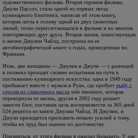
художественного фильма. Вторая героиня фильма,
Джули Пауэлл, стала одной из первых звезд
кулинарного блоггинга, написав об этом книгу,
которая легла в основу одной из двух сюжетных
линий, тесно переплетающихся в фильме и во многом
повторяющих друг друга. Вторая линия, повествующая
о жизни Джулии Чайлд, построена на ее
автобиографической книге о годах, проведенных во
Франции.
Итак, две женщины — Джулия и Джули — с разницей
в полвека проходят схожие испытания на пути к
постижению кулинарного искусства: одна в 1949 году
прибывает вместе с мужем в Руан, где пробует
рыбу с
соусом из сливочного масла
sole meuniere, которая
перевернула ее жизнь, другая в 2002 году решает
завести блог, поставив цель воспроизвести за 365 дней
524 рецепта из книги Джулии Чайлд. И Джулии, и
Джули приходится приложить немало усилий к тому,
чтобы их труд был оценен по достоинству.
Признаться, от этого фильма я ожидал большего. У нас