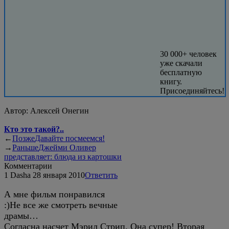
30 000+ человек
уже скачали
бесплатную
книгу.
Присоединяйтесь!
Автор:
Алексей Онегин
Кто это такой?..
←
Позже
Давайте посмеемся!
→
Раньше
Джейми Оливер
представляет: блюда из картошки
Комментарии
1
Dasha
28 января 2010
Ответить
А мне фильм понравился
:)Не все же смотреть вечные
драмы…
Согласна насчет Мэрил Стрип. Она супер! Вторая