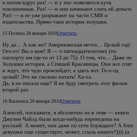
а потом вдруг раз! — и у нее появляется куча
поклонников. Раз! — и они начинают слать ей деньги.
Раз! — и ее уже разрывают на части СМИ и
издательства. Прямо-таки история золушки.
15
Полина
28 января 2010
Ответить
Ну да… А как же? Американская мечта… Целый год!
Ого-го! Вы о ком? Я — о пятнадцатилетних (по
паспорту им где-то от 13 до 75). О том, что… Даже не
Золушки история, а Спящей Красавицы. Они все спят
и ждут, что чудо произойдет, а здесь вот. Го-о-од
целый! Это же сколько пахать! Ха-ха.
Да, я не писала еще? Я не буду смотреть этот фильм
второй раз.
16
Василиса
29 января 2010
Ответить
Алексей, поскажите, я абсолютно не в теме — книги
Джулии Чайлд были когда-нибудь переведены на
русский. А может, они даже по сети блуждают? А блог
девушки еще существует, может, ссыль кинете?)))) (а