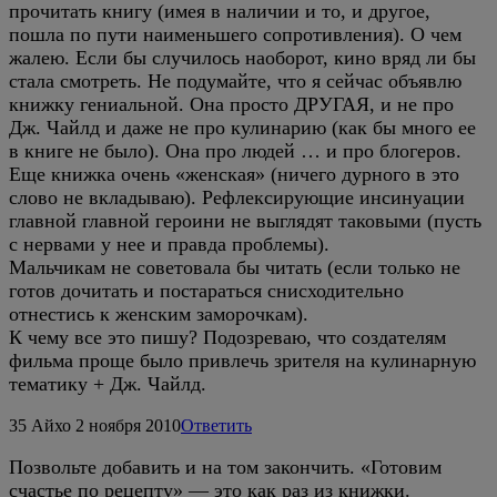
прочитать книгу (имея в наличии и то, и другое,
пошла по пути наименьшего сопротивления). О чем
жалею. Если бы случилось наоборот, кино вряд ли бы
стала смотреть. Не подумайте, что я сейчас объявлю
книжку гениальной. Она просто ДРУГАЯ, и не про
Дж. Чайлд и даже не про кулинарию (как бы много ее
в книге не было). Она про людей … и про блогеров.
Еще книжка очень «женская» (ничего дурного в это
слово не вкладываю). Рефлексирующие инсинуации
главной главной героини не выглядят таковыми (пусть
с нервами у нее и правда проблемы).
Мальчикам не советовала бы читать (если только не
готов дочитать и постараться снисходительно
отнестись к женским заморочкам).
К чему все это пишу? Подозреваю, что создателям
фильма проще было привлечь зрителя на кулинарную
тематику + Дж. Чайлд.
35
Айхо
2 ноября 2010
Ответить
Позвольте добавить и на том закончить. «Готовим
счастье по рецепту» — это как раз из книжки.