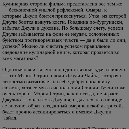
Кулинарная сторона фильма представлена все тем же
— бесконечной унылой рефлексией. Омары, к
которым Джули боится прикоснуться. Утка, из которой
Джули боится вынуть кости. Говядина по-бургундски,
забытая Джули в духовке. По большому счету, успехи
Джули забываются на фоне ее неудач, осложненных
буйством противоречивых чувств — да и были ли они,
успехи? Можно ли считать успехом правильное
следование кулинарной книге, которая продается во
всех магазинах?
Однозначная и, возможно, единственная удача фильма
— это Мэрил Стрип в роли Джулии Чайлд, которая с
легкостью вытягивает на себе добрую половину
сюжета, хотя ее муж в исполнении Стэнли Туччи тоже
очень хорош. Мэрил Стрип, как и всегда, не играет
Джулию — она и есть Джулия, и для тех, кто не видел
ее воочию, образ, созданный американской актрисой,
будет прочно ассоциироваться с именем Джулии
Чайлд.