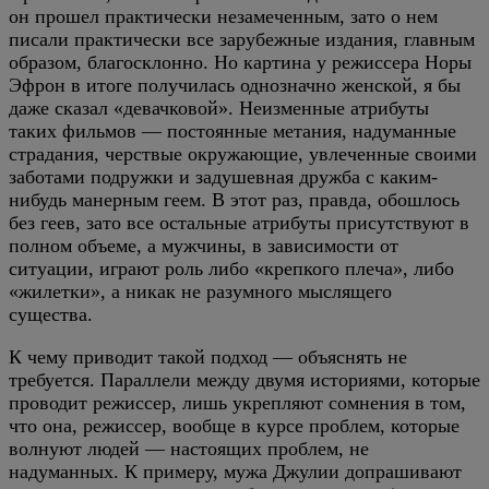
он прошел практически незамеченным, зато о нем
писали практически все зарубежные издания, главным
образом, благосклонно. Но картина у режиссера Норы
Эфрон в итоге получилась однозначно женской, я бы
даже сказал «девачковой». Неизменные атрибуты
таких фильмов — постоянные метания, надуманные
страдания, черствые окружающие, увлеченные своими
заботами подружки и задушевная дружба с каким-
нибудь манерным геем. В этот раз, правда, обошлось
без геев, зато все остальные атрибуты присутствуют в
полном объеме, а мужчины, в зависимости от
ситуации, играют роль либо «крепкого плеча», либо
«жилетки», а никак не разумного мыслящего
существа.
К чему приводит такой подход — объяснять не
требуется. Параллели между двумя историями, которые
проводит режиссер, лишь укрепляют сомнения в том,
что она, режиссер, вообще в курсе проблем, которые
волнуют людей — настоящих проблем, не
надуманных. К примеру, мужа Джулии допрашивают