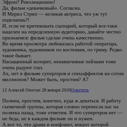
Эфрон? Революционно!
Да, фильм «девачковый». Согласна.
И Мерил Стрип — великая актриса, что уж тут
поделаешь?!
И, если не критиковать сценарий, который все-таки
нацелен на определенную аудиторию, давайте честно
признаемся: фильм сделан очень качественно.
Во время просмотра любовалась работой оператора,
художника, художников по костюмам, по гриму. Редко
такое бывает.
Насыщенный колорит, ненавязчивые пейзажи тоже
очень радуют глаз.
Ах, нет в фильме супергероя и спецэффектов на сотни
миллионов? Может быть, простим? А7
12
Алексей Онегин
28 января 2010
Ответить
Полина, простим, конечно, куда ж деваться. И работу
съемочной группы, которая словно перенесла нас на
полвека назад, тоже отметим. И что супергероя нет —
не беда, не в каждом фильме он и нужен.
А вот то, что драма и конфликт, вокруг которой