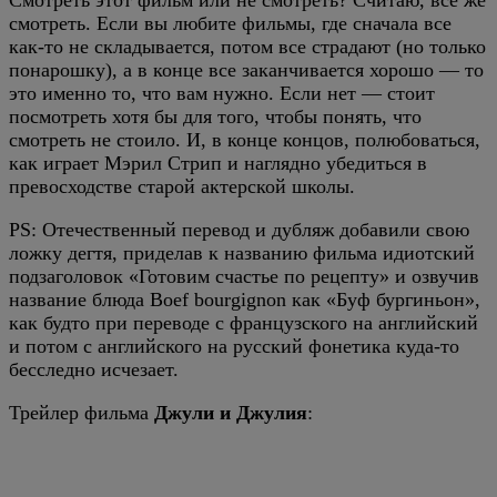
Смотреть этот фильм или не смотреть? Считаю, все же
смотреть. Если вы любите фильмы, где сначала все
как-то не складывается, потом все страдают (но только
понарошку), а в конце все заканчивается хорошо — то
это именно то, что вам нужно. Если нет — стоит
посмотреть хотя бы для того, чтобы понять, что
смотреть не стоило. И, в конце концов, полюбоваться,
как играет Мэрил Стрип и наглядно убедиться в
превосходстве старой актерской школы.
PS: Отечественный перевод и дубляж добавили свою
ложку дегтя, приделав к названию фильма идиотский
подзаголовок «Готовим счастье по рецепту» и озвучив
название блюда Boef bourgignon как «Буф бургиньон»,
как будто при переводе с французского на английский
и потом с английского на русский фонетика куда-то
бесследно исчезает.
Трейлер фильма
Джули и Джулия
: