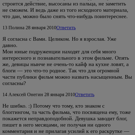
строится действие, высосаны из пальца, не заметить
не сможем. И ведь даже из того исходного материала,
что дан, можно было снять что-нибудь поинтереснее.
13
Полина
28 января 2010
Ответить
Я согласна с Вами. Целиком. Но я взрослая. Уже
давно.
Мои юные подруженции находят для себя много
интересного и познавательного в этом фильме. Опять
же, девицы нынче не очень-то кайф на кухне ловят, а
блоги — это что-то родное. Так что для огромной
части публики фильм можно назвать насыщенным. Вы
согласны?
14
Алексей Онегин
28 января 2010
Ответить
Не шибко. :) Потому что тому, кто знаком с
блоггингом, та часть фильма, что посвящена ему, тоже
покажется неправдоподобной. Девушка заводит блог,
пишет в него месяцами, не получая ни одного
комментария и не прилагая усилий к его раскрутке —