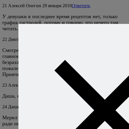
21
Алексей Онегин
29 января 2010
Ответить
У девушки в последнее время рецептов нет, только
график гастролей, потому и говорю, что нечего там
читать. А рецепты из книжки — гугл вам в помощь.
22
Дмитрий
30 января 2010
Ответить
Смотрел фильм на одном дыхании. Игра актёров, а
главное сюжет, ни кому на этом сайте, не
безразличный, сделали своё дело. Ни секунды не
пожалел, что потратил время на просмотр фильма.
Приятного аппетита.
23
Алексей Онегин
30 января 2010
Ответить
Даша, ну а я о чем? :)
24
Даша Минаева
30 января 2010
Ответить
Мерил Стрип, по сути, спасает этот фильм. Только
ради нее смотреть и стоит.