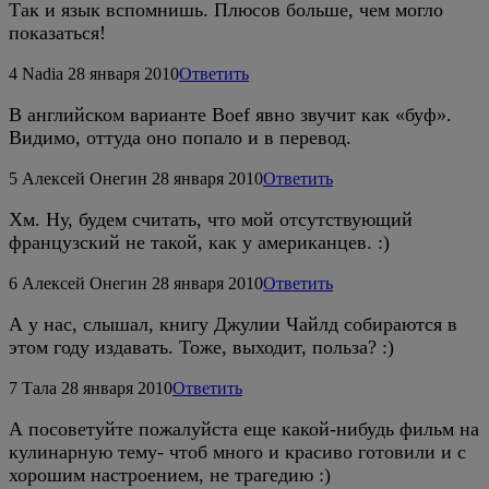
Так и язык вспомнишь. Плюсов больше, чем могло
показаться!
4
Nadia
28 января 2010
Ответить
В английском варианте Boef явно звучит как «буф».
Видимо, оттуда оно попало и в перевод.
5
Алексей Онегин
28 января 2010
Ответить
Хм. Ну, будем считать, что мой отсутствующий
французский не такой, как у американцев. :)
6
Алексей Онегин
28 января 2010
Ответить
А у нас, слышал, книгу Джулии Чайлд собираются в
этом году издавать. Тоже, выходит, польза? :)
7
Тала
28 января 2010
Ответить
А посоветуйте пожалуйста еще какой-нибудь фильм на
кулинарную тему- чтоб много и красиво готовили и с
хорошим настроением, не трагедию :)