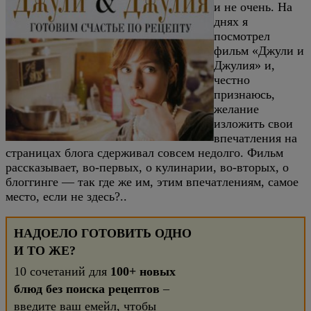
и не очень. На
днях я
посмотрел
фильм «Джули и
Джулия» и,
честно
признаюсь,
желание
изложить свои
впечатления на
страницах блога сдерживал совсем недолго. Фильм
рассказывает, во-первых, о кулинарии, во-вторых, о
блоггинге — так где же им, этим впечатлениям, самое
место, если не здесь?..
НАДОЕЛО ГОТОВИТЬ ОДНО
И ТО ЖЕ?
10 сочетаний для
100+ новых
блюд без поиска рецептов
–
введите ваш емейл, чтобы