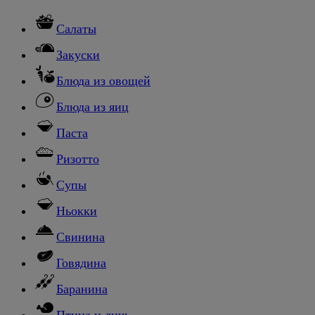
Салаты
Закуски
Блюда из овощей
Блюда из яиц
Паста
Ризотто
Супы
Ньокки
Свинина
Говядина
Баранина
Птица и дичь