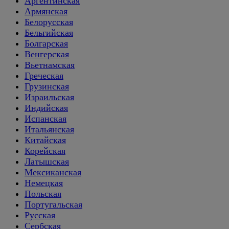
Аргентинская
Армянская
Белорусская
Бельгийская
Болгарская
Венгерская
Вьетнамская
Греческая
Грузинская
Израильская
Индийская
Испанская
Итальянская
Китайская
Корейская
Латышская
Мексиканская
Немецкая
Польская
Португальская
Русская
Сербская