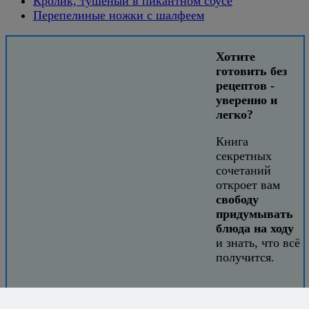
Кролик, тушёный в пикантном соусе
Перепелиные ножки с шалфеем
Хотите
готовить без
рецептов -
уверенно и
легко?
Книга
секретных
сочетаний
откроет вам
свободу
придумывать
блюда на ходу
и знать, что всё
получится.