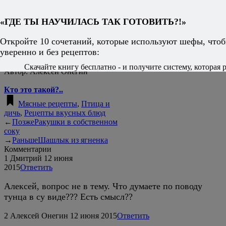
30 000+ человек
«ГДЕ ТЫ НАУЧИЛАСЬ ТАК ГОТОВИТЬ?!»
уже скачали
бесплатную
Откройте 10 сочетаний, которые используют шефы, чтоб
книгу.
уверенно и без рецептов:
Присоединяйтесь!
Скачайте книгу бесплатно - и получите систему, которая р
Автор:
Алексей Онегин
Кто это такой?..
Мясные рецепты
,
Птица и
дичь
,
Рецепты вкусных блюд
←
Позже
Ракушки в собственном
соку
→
Раньше
Шашлык из ягненка
Комментарии
1
Дмитрий
12 июня
2015
Ответить
Алексей, вопрос не в тему. Что думаете по поводу
тунца в су виде??? Есть смысл??
2
Алексей Онегин
12 июня 2015
Ответить