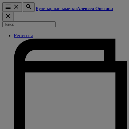
Кулинарные заметки
Алексея Онегина
Рецепты