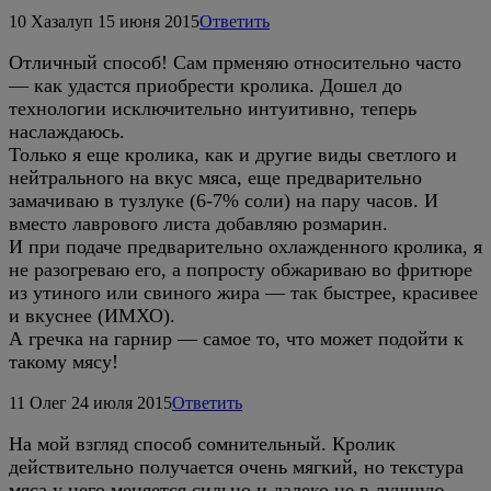
10
Хазалуп
15 июня 2015
Ответить
Отличный способ! Сам прменяю относительно часто
— как удастся приобрести кролика. Дошел до
технологии исключительно интуитивно, теперь
наслаждаюсь.
Только я еще кролика, как и другие виды светлого и
нейтрального на вкус мяса, еще предварительно
замачиваю в тузлуке (6-7% соли) на пару часов. И
вместо лаврового листа добавляю розмарин.
И при подаче предварительно охлажденного кролика, я
не разогреваю его, а попросту обжариваю во фритюре
из утиного или свиного жира — так быстрее, красивее
и вкуснее (ИМХО).
А гречка на гарнир — самое то, что может подойти к
такому мясу!
11
Олег
24 июля 2015
Ответить
На мой взгляд способ сомнительный. Кролик
действительно получается очень мягкий, но текстура
мяса у него меняется сильно и далеко не в лучшую