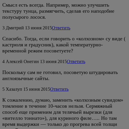
Смысл есть всегда. Например, можно улучшить
текстуру тунца, размягчить, сделав его наподобие
полусырого лосося.
3
Дмитрий
13 июня 2015
Ответить
Спасибо. Тогда, если говорить о «колхозном» су виде (
кастрюля и градусник), какой температурно-
временной режим посоветуете?
4
Алексей Онегин
13 июня 2015
Ответить
Поскольку сам не готовил, посоветую штудировать
англоязычные сайты.
5
Хазалуп
15 июня 2015
Ответить
К сожалению, думаю, заменить «колхозным сувидом»
томление в течение 10-часов нельзя. Сермяжный
способ еще применим для телячьей вырезки (для
«вителло тоннато»), для куриного филе….. Но там
время выдержки — только до прогрева всей толщи