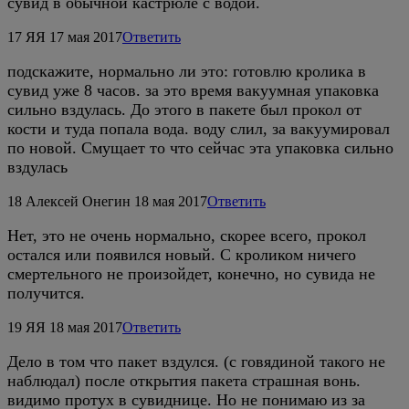
сувид в обычной кастрюле с водой.
17
ЯЯ
17 мая 2017
Ответить
подскажите, нормально ли это: готовлю кролика в
сувид уже 8 часов. за это время вакуумная упаковка
сильно вздулась. До этого в пакете был прокол от
кости и туда попала вода. воду слил, за вакуумировал
по новой. Смущает то что сейчас эта упаковка сильно
вздулась
18
Алексей Онегин
18 мая 2017
Ответить
Нет, это не очень нормально, скорее всего, прокол
остался или появился новый. С кроликом ничего
смертельного не произойдет, конечно, но сувида не
получится.
19
ЯЯ
18 мая 2017
Ответить
Дело в том что пакет вздулся. (с говядиной такого не
наблюдал) после открытия пакета страшная вонь.
видимо протух в сувиднице. Но не понимаю из за