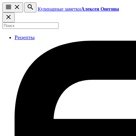
Кулинарные заметки
Алексея Онегина
Рецепты