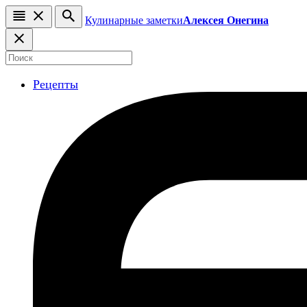
Кулинарные заметки
Алексея Онегина
Рецепты