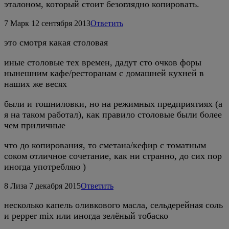
эталоном, который стоит безоглядно копировать.
7
Марк
12 сентября 2013
Ответить
это смотря какая столовая
иные столовые тех времен, дадут сто очков форы
нынешним кафе/ресторанам с домашней кухней в
наших же весях
были и тошниловки, но на режимных предприятиях (а
я на таком работал), как правило столовые были более
чем приличные
что до копирования, то сметана/кефир с томатным
соком отличное сочетание, как ни странно, до сих пор
иногда употребляю )
8
Лиза
7 декабря 2015
Ответить
несколько капель оливкового масла, сельдерейная соль
и pepper mix или иногда зелёный тобаско