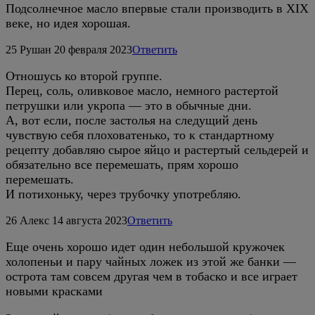
Подсолнечное масло впервые стали производить в XIX
веке, но идея хорошая.
25
Рушан
20 февраля 2023
Ответить
Отношусь ко второй группе.
Перец, соль, оливковое масло, немного растертой
петрушки или укропа — это в обычные дни.
А, вот если, после застолья на следущий день
чувствую себя плоховатенько, то к стандартному
рецепту добавляю сырое яйцо и растертый сельдерей и
обязательно все перемешать, прям хорошо
перемешать.
И потихоньку, через трубочку употребляю.
26
Алекс
14 августа 2023
Ответить
Еще очень хорошо идет один небольшой кружочек
холопеньи и пару чайных ложек из этой же банки —
острота там совсем другая чем в тобаско и все играет
новыми красками