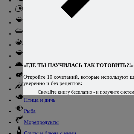
Блюда из овощей
Блюда из яиц
Паста
Ризотто
Супы
Ньокки
«ГДЕ ТЫ НАУЧИЛАСЬ ТАК ГОТОВИТЬ?!»
Свинина
Откройте 10 сочетаний, которые используют ш
Говядина
уверенно и без рецептов:
Баранина
Скачайте книгу бесплатно - и получите систему
Птица и дичь
Рыба
Морепродукты
Соусы и блюда с ними