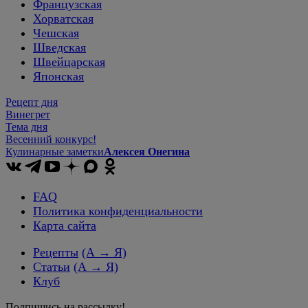
Французская
Хорватская
Чешская
Шведская
Швейцарская
Японская
Рецепт дня
Винегрет
Тема дня
Весенний конкурс!
Кулинарные заметки
Алексея Онегина
FAQ
Политика конфиденциальности
Карта сайта
Рецепты
(А → Я)
Статьи
(А → Я)
Клуб
Подпишись на рассылку!