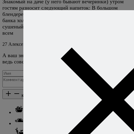
Знакомый на даче (у него бывают вечеринки) утром
гостям разносит следующий напиток: В большом
блендере размалываются и перемешиваются маленькая
банка холопеньев, полбутылки табаско, сельдерей, лед,
сушеный лук и выжатый чеснок — очень помогает
всем
27
Алексей Онегин
22 августа 2023
Ответить
А ваш знакомый добавляет помидоры? А то иначе это
ведь совсем адская смесь получается.)
Добавить комментарий
Каталог рецептов
Каталог рецептов
Салаты
Закуски