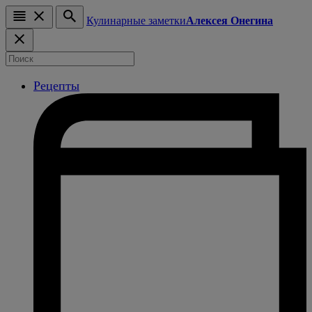
Кулинарные заметки
Алексея Онегина
Рецепты