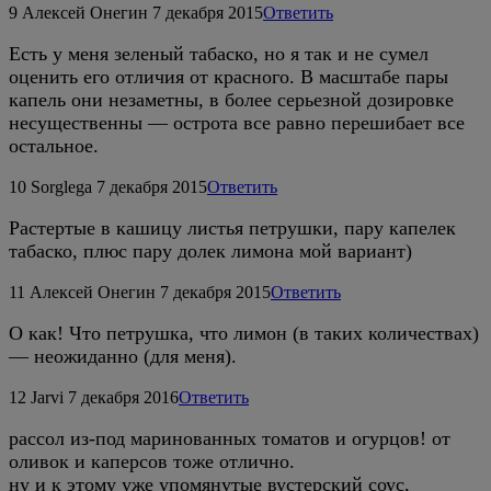
9
Алексей Онегин
7 декабря 2015
Ответить
Есть у меня зеленый табаско, но я так и не сумел
оценить его отличия от красного. В масштабе пары
капель они незаметны, в более серьезной дозировке
несущественны — острота все равно перешибает все
остальное.
10
Sorglega
7 декабря 2015
Ответить
Растертые в кашицу листья петрушки, пару капелек
табаско, плюс пару долек лимона мой вариант)
11
Алексей Онегин
7 декабря 2015
Ответить
О как! Что петрушка, что лимон (в таких количествах)
— неожиданно (для меня).
12
Jarvi
7 декабря 2016
Ответить
рассол из-под маринованных томатов и огурцов! от
оливок и каперсов тоже отлично.
ну и к этому уже упомянутые вустерский соус,