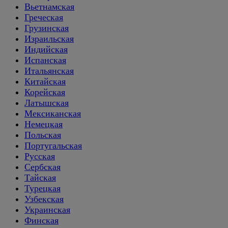
Вьетнамская
Греческая
Грузинская
Израильская
Индийская
Испанская
Итальянская
Китайская
Корейская
Латышская
Мексиканская
Немецкая
Польская
Португальская
Русская
Сербская
Тайская
Турецкая
Узбекская
Украинская
Финская