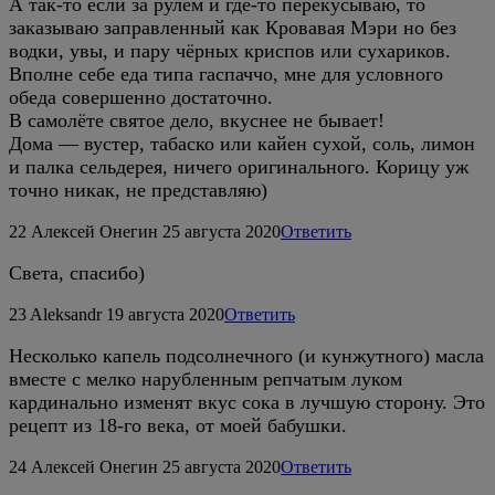
А так-то если за рулём и где-то перекусываю, то
заказываю заправленный как Кровавая Мэри но без
водки, увы, и пару чёрных криспов или сухариков.
Вполне себе еда типа гаспаччо, мне для условного
обеда совершенно достаточно.
В самолёте святое дело, вкуснее не бывает!
Дома — вустер, табаско или кайен сухой, соль, лимон
и палка сельдерея, ничего оригинального. Корицу уж
точно никак, не представляю)
22
Алексей Онегин
25 августа 2020
Ответить
Света, спасибо)
23
Aleksandr
19 августа 2020
Ответить
Несколько капель подсолнечного (и кунжутного) масла
вместе с мелко нарубленным репчатым луком
кардинально изменят вкус сока в лучшую сторону. Это
рецепт из 18-го века, от моей бабушки.
24
Алексей Онегин
25 августа 2020
Ответить