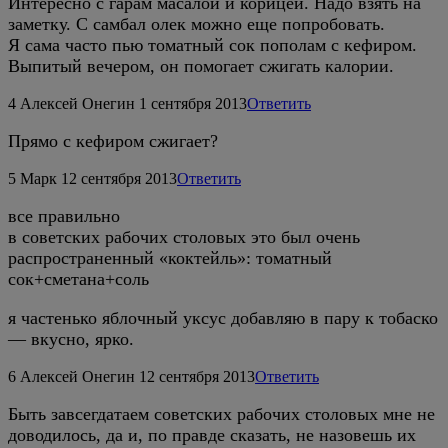
Интересно с гарам масалой и корицей. Надо взять на
заметку. С самбал олек можно еще попробовать.
Я сама часто пью томатный сок пополам с кефиром.
Выпитый вечером, он помогает сжигать калории.
4
Алексей Онегин
1 сентября 2013
Ответить
Прямо с кефиром сжигает?
5
Марк
12 сентября 2013
Ответить
все правильно
в советских рабочих столовых это был очень
распространенный «коктейль»: томатный
сок+сметана+соль
я частенько яблочный уксус добавляю в пару к тобаско
— вкусно, ярко.
6
Алексей Онегин
12 сентября 2013
Ответить
Быть завсегдатаем советских рабочих столовых мне не
доводилось, да и, по правде сказать, не назовешь их