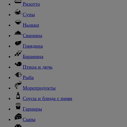
Ризотто
Супы
Ньокки
Свинина
Говядина
Баранина
Птица и дичь
Рыба
Морепродукты
Соусы и блюда с ними
Гарниры
Сыры