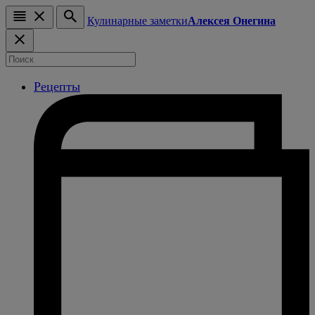
Кулинарные заметки
Алексея Онегина
Рецепты