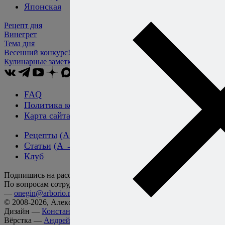
Японская
Рецепт дня
Винегрет
Тема дня
Весенний конкурс!
Кулинарные заметки
Алексея Онегина
FAQ
Политика конфиденциальности
Карта сайта
Рецепты
(А → Я)
Статьи
(А → Я)
Клуб
Подпишись на рассылку!
По вопросам сотрудничества и размещения рекламы
—
onegin@arborio.ru
© 2008-2026, Алексей Онегин
Дизайн —
Константин Копачинский
Вёрстка —
Андрей Тюрин