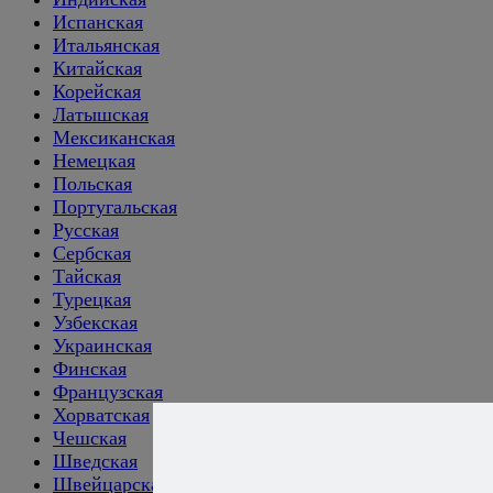
Испанская
Итальянская
Китайская
Корейская
Латышская
Мексиканская
Немецкая
Польская
Португальская
Русская
Сербская
Тайская
Турецкая
Узбекская
Украинская
Финская
Французская
Хорватская
Чешская
Шведская
Швейцарская