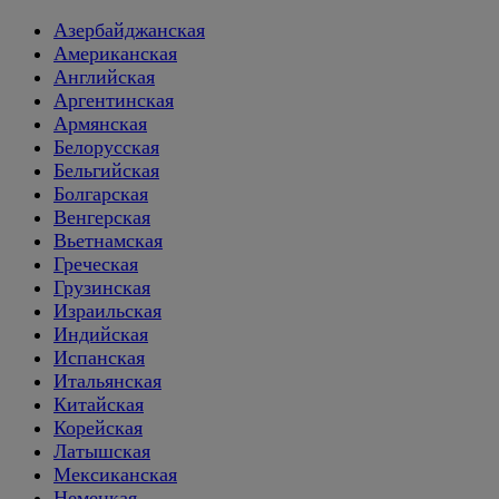
Азербайджанская
Американская
Английская
Аргентинская
Армянская
Белорусская
Бельгийская
Болгарская
Венгерская
Вьетнамская
Греческая
Грузинская
Израильская
Индийская
Испанская
Итальянская
Китайская
Корейская
Латышская
Мексиканская
Немецкая