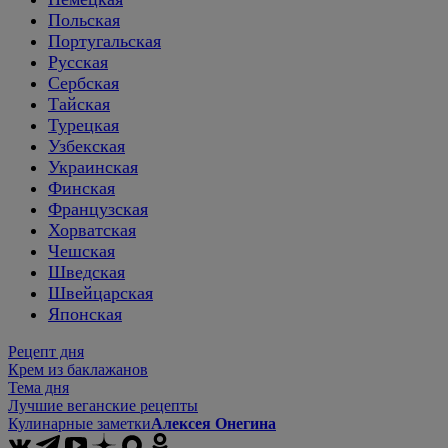
Польская
Португальская
Русская
Сербская
Тайская
Турецкая
Узбекская
Украинская
Финская
Французская
Хорватская
Чешская
Шведская
Швейцарская
Японская
Рецепт дня
Крем из баклажанов
Тема дня
Лучшие веганские рецепты
Кулинарные заметки
Алексея Онегина