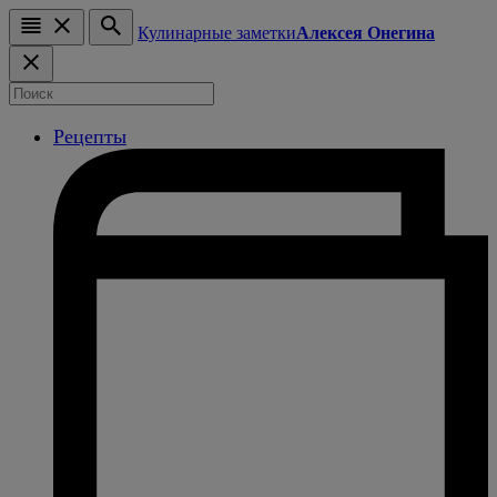
Кулинарные заметки
Алексея Онегина
Рецепты