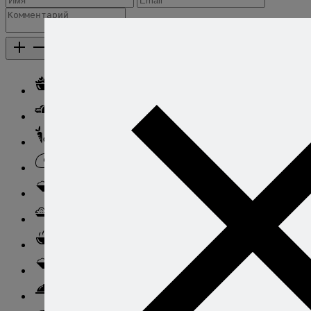
Добавить комментарий
Каталог рецептов
Каталог рецептов
Салаты
Закуски
Блюда из овощей
Блюда из яиц
Паста
Ризотто
Супы
Ньокки
Свинина