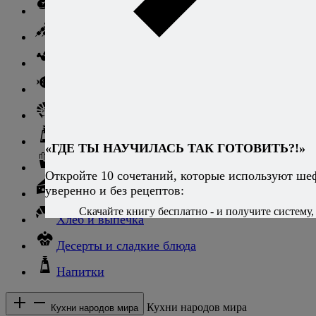
Говядина
Баранина
Птица и дичь
Рыба
Морепродукты
Соусы и блюда с ними
«ГДЕ ТЫ НАУЧИЛАСЬ ТАК ГОТОВИТЬ?!»
Гарниры
Откройте 10 сочетаний, которые используют ше
уверенно и без рецептов:
Сыры
Скачайте книгу бесплатно - и получите систему, 
Хлеб и выпечка
Десерты и сладкие блюда
Напитки
Кухни народов мира
Кухни народов мира