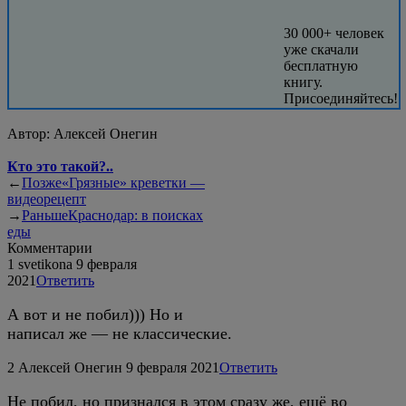
30 000+ человек
уже скачали
бесплатную
книгу.
Присоединяйтесь!
Автор:
Алексей Онегин
Кто это такой?..
←
Позже
«Грязные» креветки —
видеорецепт
→
Раньше
Краснодар: в поисках
еды
Комментарии
1
svetikona
9 февраля
2021
Ответить
А вот и не побил))) Но и
написал же — не классические.
2
Алексей Онегин
9 февраля 2021
Ответить
Не побил, но признался в этом сразу же, ещё во