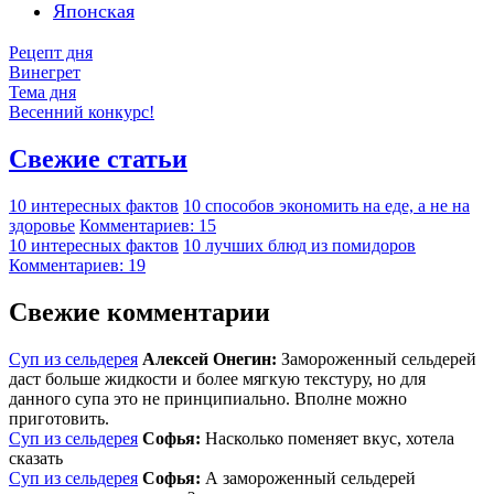
Японская
Рецепт дня
Винегрет
Тема дня
Весенний конкурс!
Свежие статьи
10 интересных фактов
10 способов экономить на еде, а не на
здоровье
Комментариев: 15
10 интересных фактов
10 лучших блюд из помидоров
Комментариев: 19
Свежие комментарии
Суп из сельдерея
Алексей Онегин:
Замороженный сельдерей
даст больше жидкости и более мягкую текстуру, но для
данного супа это не принципиально. Вполне можно
приготовить.
Суп из сельдерея
Софья:
Насколько поменяет вкус, хотела
сказать
Суп из сельдерея
Софья:
А замороженный сельдерей