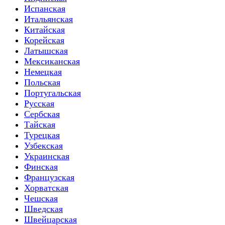
Испанская
Итальянская
Китайская
Корейская
Латышская
Мексиканская
Немецкая
Польская
Португальская
Русская
Сербская
Тайская
Турецкая
Узбекская
Украинская
Финская
Французская
Хорватская
Чешская
Шведская
Швейцарская