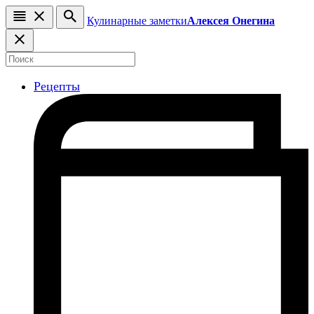
Кулинарные заметки
Алексея Онегина
Рецепты