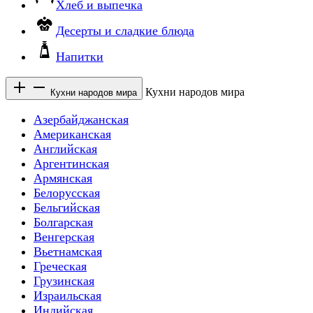
Хлеб и выпечка
Десерты и сладкие блюда
Напитки
Кухни народов мира
Кухни народов мира
Азербайджанская
Американская
Английская
Аргентинская
Армянская
Белорусская
Бельгийская
Болгарская
Венгерская
Вьетнамская
Греческая
Грузинская
Израильская
Индийская