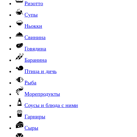
Ризотто
Супы
Ньокки
Свинина
Говядина
Баранина
Птица и дичь
Рыба
Морепродукты
Соусы и блюда с ними
Гарниры
Сыры