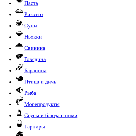
Паста
Ризотто
Супы
Ньокки
Свинина
Говядина
Баранина
Птица и дичь
Рыба
Морепродукты
Соусы и блюда с ними
Гарниры