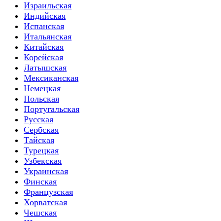
Израильская
Индийская
Испанская
Итальянская
Китайская
Корейская
Латышская
Мексиканская
Немецкая
Польская
Португальская
Русская
Сербская
Тайская
Турецкая
Узбекская
Украинская
Финская
Французская
Хорватская
Чешская