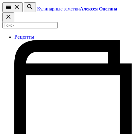
Кулинарные заметки
Алексея Онегина
Рецепты