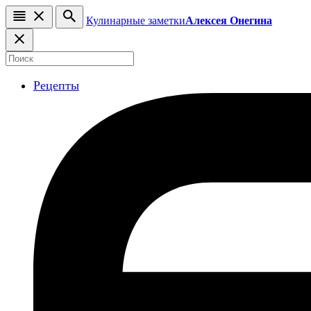
Кулинарные заметки
Алексея Онегина
Рецепты