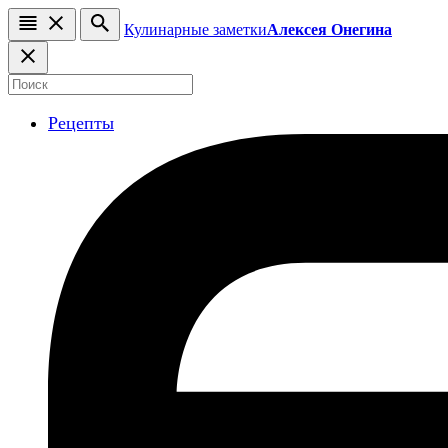
Кулинарные заметки
Алексея Онегина
Рецепты