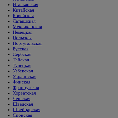
Итальянская
Китайская
Корейская
Латышская
Мексиканская
Немецкая
Польская
Португальская
Русская
Сербская
Тайская
Турецкая
Узбекская
Украинская
Финская
Французская
Хорватская
Чешская
Шведская
Швейцарская
Японская