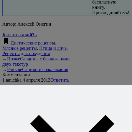
бесплатную
книгу.
Присоединяйтесь!
Автор:
Алексей Онегин
Кто это такой?..
Диетические рецепты
,
Мясные рецепты
,
Птица и дичь
,
Рецепты для похудения
←
Позже
Сардины с баклажанами
двух текстур
→
Раньше
Сациви из баклажанов
Комментарии
1
tanichka
4 апреля 2013
Ответить
Сколько возни с этими воробьями :). Я просто жарила,
как цыплят табака, тут главное — не пересушить.
За такой способ, спасибо!
2
Алексей Онегин
4 апреля 2013
Ответить
А в жизни всегда так — чем меньше воробей, чем
больше возни. Можно и жарить, но этот способ