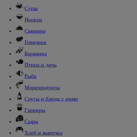
Супы
Ньокки
Свинина
Говядина
Баранина
Птица и дичь
Рыба
Морепродукты
Соусы и блюда с ними
Гарниры
Сыры
Хлеб и выпечка