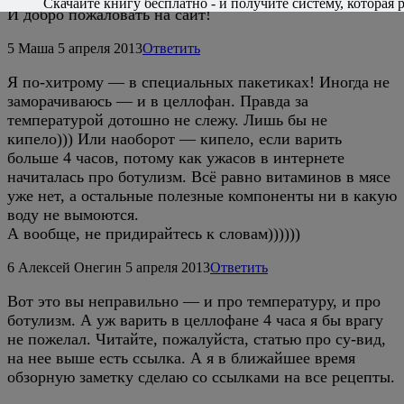
Скачайте книгу бесплатно - и получите систему, которая р
И добро пожаловать на сайт!
5
Маша
5 апреля 2013
Ответить
Я по-хитрому — в специальных пакетиках! Иногда не
заморачиваюсь — и в целлофан. Правда за
температурой дотошно не слежу. Лишь бы не
кипело))) Или наоборот — кипело, если варить
больше 4 часов, потому как ужасов в интернете
начиталась про ботулизм. Всё равно витаминов в мясе
уже нет, а остальные полезные компоненты ни в какую
воду не вымоются.
А вообще, не придирайтесь к словам))))))
6
Алексей Онегин
5 апреля 2013
Ответить
Вот это вы неправильно — и про температуру, и про
ботулизм. А уж варить в целлофане 4 часа я бы врагу
не пожелал. Читайте, пожалуйста, статью про су-вид,
на нее выше есть ссылка. А я в ближайшее время
обзорную заметку сделаю со ссылками на все рецепты.