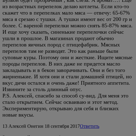
из возрастных перепелок делаю котлеты. Если кто-то
скажет что в перепелках мало мяса — отвечу: 65-67%
мяса я срезаю с тушки. А тушки имеют вес от 200 гр и
более. С вареной перепелки можно снять 85-87% мяса.
И еще хочу сказать, синенькие перепелочки сейчас
ушли в прошлое. В магазинах продают обычно
перепелов яичных пород с птицефабрик. Мясных
перепелов там не разводят. Это как раньше были
суповые куры. Поэтому они и жесткие. Ищите мясные
породы перепелов. В них даже не придется масло
закладывать и в бекон заворачивать. Они и без того
жирненькие. И хотя они и стали домашней птицей, но
вкус дичи остался и очень даже! Приятного аппетита.
Извините за столь длинный опус.
P.S. Алексей, спасибо за способ су-вид. Для меня это
стало открытием. Сейчас осваиваю и этот метод.
Экспериментирую, открываю для себя и близких
новые вкусы.
13
Алексей Онегин
18 сентября 2017
Ответить