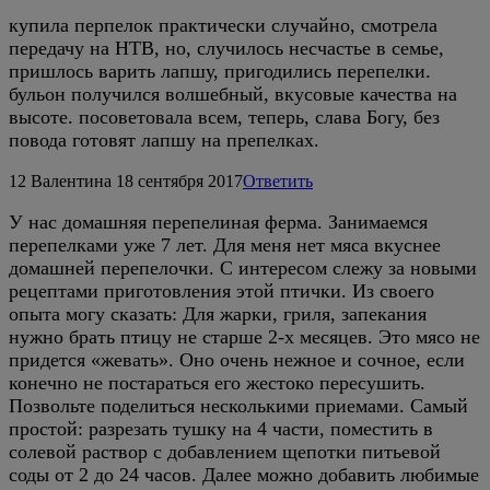
купила перпелок практически случайно, смотрела
передачу на НТВ, но, случилось несчастье в семье,
пришлось варить лапшу, пригодились перепелки.
бульон получился волшебный, вкусовые качества на
высоте. посоветовала всем, теперь, слава Богу, без
повода готовят лапшу на препелках.
12
Валентина
18 сентября 2017
Ответить
У нас домашняя перепелиная ферма. Занимаемся
перепелками уже 7 лет. Для меня нет мяса вкуснее
домашней перепелочки. С интересом слежу за новыми
рецептами приготовления этой птички. Из своего
опыта могу сказать: Для жарки, гриля, запекания
нужно брать птицу не старше 2-х месяцев. Это мясо не
придется «жевать». Оно очень нежное и сочное, если
конечно не постараться его жестоко пересушить.
Позвольте поделиться несколькими приемами. Самый
простой: разрезать тушку на 4 части, поместить в
солевой раствор с добавлением щепотки питьевой
соды от 2 до 24 часов. Далее можно добавить любимые