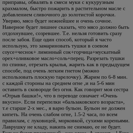
приправы, обвалять в смеси муки с кукурузным
крахмалом, быстро пожарить в растительном масле с
добавлением сливочного до золотистой корочки.
Уверяю, мясо будет нежнейшее и очень сочное.
Наверное будет лишнее сказать, что мясо должно быть
отдохнувшее, созревшее. Т.е. нельзя готовить сразу
после забоя. Еще один способ, который я часто
использую, это замариновать тушки в соевом
соусе+чеснок+ лимонный сок+горчица+мускатный
орех+оливковое масло+соль+перец. Разрезать тушки
по спинке, отрезать крылья, жарить как в предыдущем
способе, под очень легким гнетом (можно
использовать плоскую тарелочку). Жарим по 6-8 мин.
с каждой стороны на среднем огне ,и на 5-6 мин
оставить в сковороде без огня. Как говорит моя сестра
«Отрыв башки!», что в переводе означает «Очень
вкусно». Если перепелки «бальзаковского возраста»,
т.е старше 2-х мес., я варю бульон. Бульон не должен
кипеть. На очень слабом огне, 1.5-2 часа, по всем
правилам, с луковицей, морковкой, сухими кореньями.
Лаврушку не кладу, накипь не снимаю, ее не будет.
Бульон будет прозрачный , как слеза. А аромат…! Еще