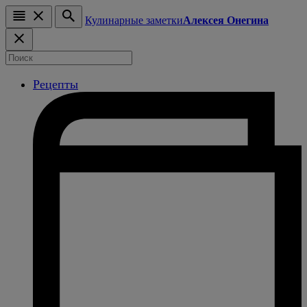
Кулинарные заметки
Алексея Онегина
Рецепты