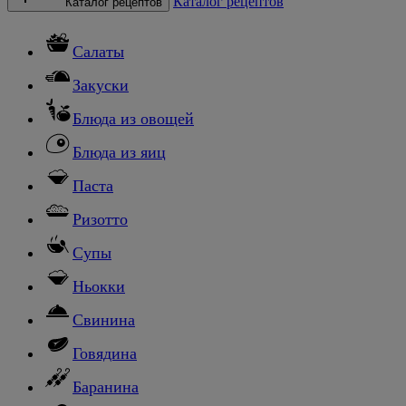
Каталог рецептов
Каталог рецептов
Салаты
Закуски
Блюда из овощей
Блюда из яиц
Паста
Ризотто
Супы
Ньокки
Свинина
Говядина
Баранина