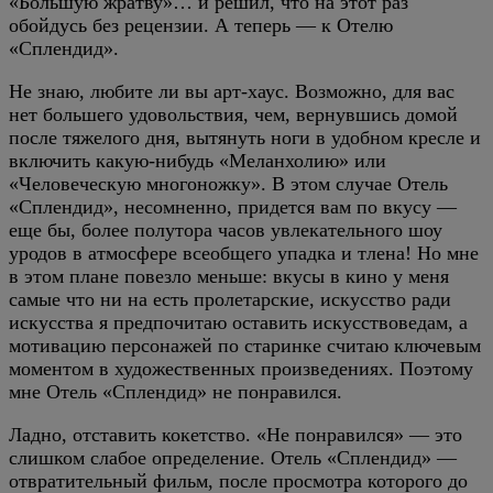
«Большую жратву»… и решил, что на этот раз
обойдусь без рецензии. А теперь — к Отелю
«Сплендид».
Не знаю, любите ли вы арт-хаус. Возможно, для вас
нет большего удовольствия, чем, вернувшись домой
после тяжелого дня, вытянуть ноги в удобном кресле и
включить какую-нибудь «Меланхолию» или
«Человеческую многоножку». В этом случае Отель
«Сплендид», несомненно, придется вам по вкусу —
еще бы, более полутора часов увлекательного шоу
уродов в атмосфере всеобщего упадка и тлена! Но мне
в этом плане повезло меньше: вкусы в кино у меня
самые что ни на есть пролетарские, искусство ради
искусства я предпочитаю оставить искусствоведам, а
мотивацию персонажей по старинке считаю ключевым
моментом в художественных произведениях. Поэтому
мне Отель «Сплендид» не понравился.
Ладно, отставить кокетство. «Не понравился» — это
слишком слабое определение. Отель «Сплендид» —
отвратительный фильм, после просмотра которого до