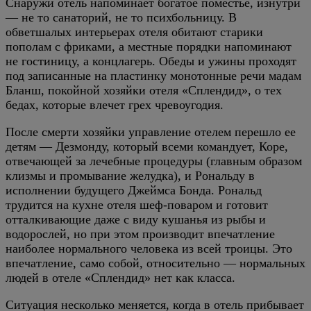
Снаружи отель напоминает богатое поместье, изнутри
— не то санаторий, не то психбольницу. В
обветшалых интерьерах отеля обитают старики
пополам с фриками, а местные порядки напоминают
не гостиницу, а концлагерь. Обеды и ужины проходят
под записанные на пластинку монотонные речи мадам
Бланш, покойной хозяйки отеля «Сплендид», о тех
бедах, которые влечет грех чревоугодия.
После смерти хозяйки управление отелем перешло ее
детям — Дезмонду, который всеми командует, Коре,
отвечающей за лечебные процедуры (главным образом
клизмы и промывание желудка), и Рональду в
исполнении будущего Джеймса Бонда. Рональд
трудится на кухне отеля шеф-поваром и готовит
отталкивающие даже с виду кушанья из рыбы и
водорослей, но при этом производит впечатление
наиболее нормального человека из всей троицы. Это
впечатление, само собой, относительно — нормальных
людей в отеле «Сплендид» нет как класса.
Ситуация несколько меняется, когда в отель прибывает