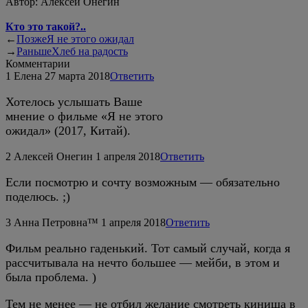
Автор:
Алексей Онегин
Кто это такой?..
←
Позже
Я не этого ожидал
→
Раньше
Хлеб на радость
Комментарии
1
Елена
27 марта 2018
Ответить
Хотелось услышать Ваше
мнение о фильме «Я не этого
ожидал» (2017, Китай).
2
Алексей Онегин
1 апреля 2018
Ответить
Если посмотрю и сочту возможным — обязательно
поделюсь. ;)
3
Анна Петровна™
1 апреля 2018
Ответить
Фильм реально гаденький. Тот самый случай, когда я
рассчитывала на нечто большее — мейби, в этом и
была проблема. )
Тем не менее — не отбил желание смотреть кинища в