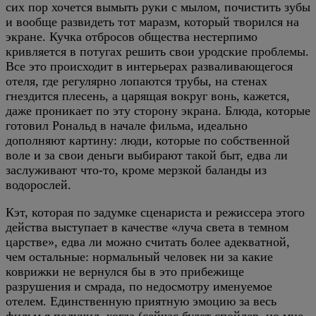
сих пор хочется вымыть руки с мылом, почистить зубы
и вообще развидеть тот маразм, который творился на
экране. Кучка отбросов общества нестерпимо
кривляется в потугах решить свои уродские проблемы.
Все это происходит в интерьерах разваливающегося
отеля, где регулярно лопаются трубы, на стенах
гнездится плесень, а царящая вокруг вонь, кажется,
даже проникает по эту сторону экрана. Блюда, которые
готовил Рональд в начале фильма, идеально
дополняют картину: люди, которые по собственной
воле и за свои деньги выбирают такой быт, едва ли
заслуживают что-то, кроме мерзкой баланды из
водорослей.
Кэт, которая по задумке сценариста и режиссера этого
действа выступает в качестве «луча света в темном
царстве», едва ли можно считать более адекватной,
чем остальные: нормальный человек ни за какие
коврижки не вернулся бы в это прибежище
разрушения и смрада, по недосмотру именуемое
отелем. Единственную приятную эмоцию за весь