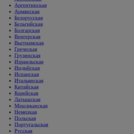
Аргентинская
Армянская
Белорусская
Бельгийская
Болгарская
Венгерская
Вьетнамская
Греческая
Грузинская
Израильская
Индийская
Испанская
Итальянская
Китайская
Корейская
Латышская
Мексиканская
Немецкая
Польская
Португальская
Русская