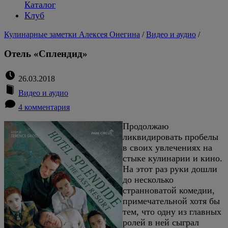
Каталог
Клуб
Кулинарные заметки Алексея Онегина
/
Видео и аудио
/
Отель «Сплендид»
26.03.2018
Видео и аудио
4 комментария
Продолжаю
ликвидировать пробелы
в своих увлечениях на
стыке кулинарии и кино.
На этот раз руки дошли
до несколько
странноватой комедии,
примечательной хотя бы
тем, что одну из главных
ролей в ней сыграл