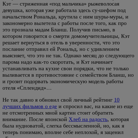
Кэт — стриженная «под мальчика» рыжеволосая
девушка, которая уже работала здесь су-шефом под
начальством Рональда, крутила с ним шуры-муры, и
закономерно вылетела с работы после того, как про
это прознала мадам Бланш. Получив письмо, в
котором говорится о смерти домомучительницы, Кэт
решает вернуться в отель в уверенности, что это
послание отправил ей Рональд, но с удивлением
выясняет, что это не так. Однако месяц до следующего
парома надо как-то скоротать, и Кэт начинает
устанавливать на кухне свои порядки, что не только
выливается в противостояние с семейством Бланш, но
и грозит подорвать экономическую модель работы
отеля «Сплендид»…
Не так давно я обновил свой личный рейтинг
10
лучших фильмов о еде
и спросил вас, на какие из еще
не отсмотренных мной картин стоит обратить
внимание. После японской
Хлеб на радость
, которая
была нудноватой, слегка бессмысленной, но, как я
теперь понимаю, вполне себе неплохой, я заценил