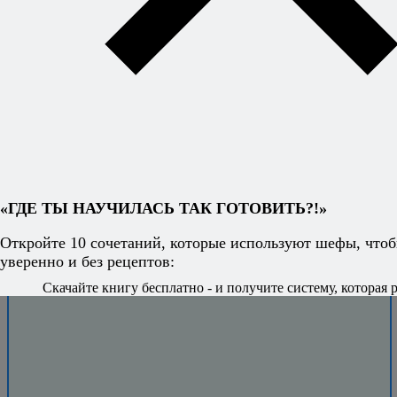
уверенно и
легко?
Книга
секретных
сочетаний
откроет вам
свободу
придумывать
блюда на ходу
и знать, что всё
получится.
«ГДЕ ТЫ НАУЧИЛАСЬ ТАК ГОТОВИТЬ?!»
Откройте 10 сочетаний, которые используют шефы, чтоб
уверенно и без рецептов:
Скачайте книгу бесплатно - и получите систему, которая р