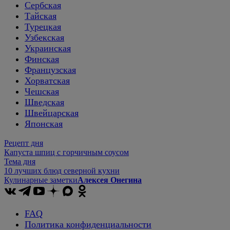
Сербская
Тайская
Турецкая
Узбекская
Украинская
Финская
Французская
Хорватская
Чешская
Шведская
Швейцарская
Японская
Рецепт дня
Капуста шпиц с горчичным соусом
Тема дня
10 лучших блюд северной кухни
Кулинарные заметки
Алексея Онегина
FAQ
Политика конфиденциальности