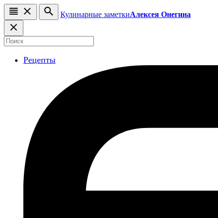
Кулинарные заметки
Алексея Онегина
Рецепты