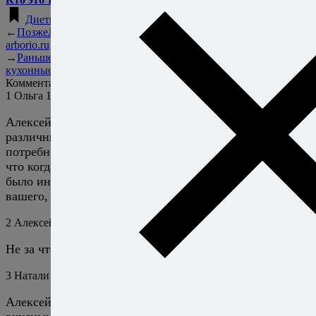
Диетические рецепты
←
Позже
Летний конкурс на
arborio.ru
→
Раньше
Зона комфорта и
кухонные победы
Комментарии
1
Ольга
19 мая 2016
Ответить
Алексей, спасибо, что поделились опытом! В силу
различных причин не получалось соблюдать пост, да и
потребности в этом никогда не испытывала. Не думаю,
что когда-нибудь появится желание поститься, но мне
было интересно и полезно узнать о результатах
вашего, если можно назвать, эксперимента.
2
Алексей Онегин
19 мая 2016
Ответить
Не за что. Рад, что оказалось интересным.
3
Натали
19 мая 2016
Ответить
Алексей, а какие блюда из постных оказались самыми