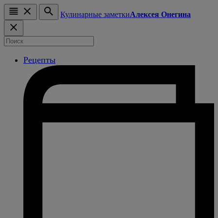
Кулинарные заметки
Алексея Онегина
Рецепты