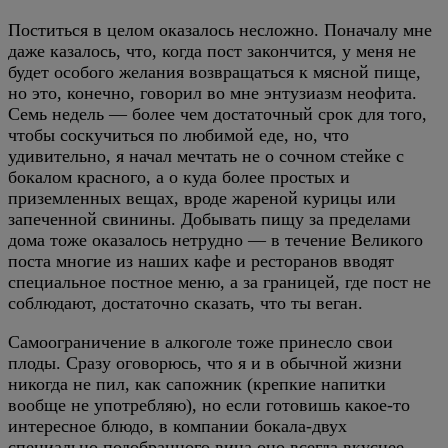
Поститься в целом оказалось несложно. Поначалу мне
даже казалось, что, когда пост закончится, у меня не
будет особого желания возвращаться к мясной пище,
но это, конечно, говорил во мне энтузиазм неофита.
Семь недель — более чем достаточный срок для того,
чтобы соскучиться по любимой еде, но, что
удивительно, я начал мечтать не о сочном стейке с
бокалом красного, а о куда более простых и
приземленных вещах, вроде жареной курицы или
запеченной свинины. Добывать пищу за пределами
дома тоже оказалось нетрудно — в течение Великого
поста многие из наших кафе и ресторанов вводят
специальное постное меню, а за границей, где пост не
соблюдают, достаточно сказать, что ты веган.
Самоограничение в алкоголе тоже принесло свои
плоды. Сразу оговорюсь, что я и в обычной жизни
никогда не пил, как сапожник (крепкие напитки
вообще не употребляю), но если готовишь какое-то
интересное блюдо, в компании бокала-двух
специально подобранного вина оно всегда вкуснее.