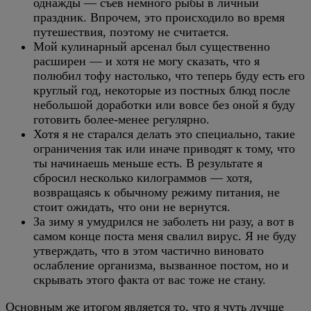
однажды — съев немного рыбы в личный
праздник. Впрочем, это происходило во время
путешествия, поэтому не считается.
Мой кулинарный арсенал был существенно
расширен — и хотя не могу сказать, что я
полюбил тофу настолько, что теперь буду есть его
круглый год, некоторые из постных блюд после
небольшой доработки или вовсе без оной я буду
готовить более-менее регулярно.
Хотя я не старался делать это специально, такие
ограничения так или иначе приводят к тому, что
ты начинаешь меньше есть. В результате я
сбросил несколько килограммов — хотя,
возвращаясь к обычному режиму питания, не
стоит ожидать, что они не вернутся.
За зиму я умудрился не заболеть ни разу, а вот в
самом конце поста меня свалил вирус. Я не буду
утверждать, что в этом частично виновато
ослабление организма, вызванное постом, но и
скрывать этого факта от вас тоже не стану.
Основным же итогом является то, что я чуть лучше