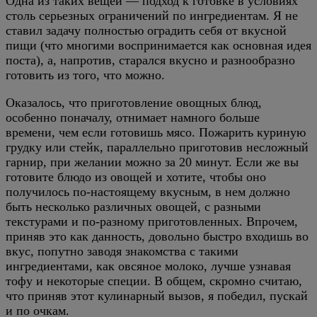
Одна из таких вещей — подход к готовке в условиях
столь серьезных ограничений по ингредиентам. Я не
ставил задачу полностью оградить себя от вкусной
пищи (что многими воспринимается как основная идея
поста), а, напротив, старался вкусно и разнообразно
готовить из того, что можно.
Оказалось, что приготовление овощных блюд,
особенно поначалу, отнимает намного больше
времени, чем если готовишь мясо. Пожарить куриную
грудку или стейк, параллельно приготовив несложный
гарнир, при желании можно за 20 минут. Если же вы
готовите блюдо из овощей и хотите, чтобы оно
получилось по-настоящему вкусным, в нем должно
быть несколько различных овощей, с разными
текстурами и по-разному приготовленных. Впрочем,
приняв это как данность, довольно быстро входишь во
вкус, попутно заводя знакомства с такими
ингредиентами, как овсяное молоко, лучше узнавая
тофу и некоторые специи. В общем, скромно считаю,
что приняв этот кулинарный вызов, я победил, пускай
и по очкам.