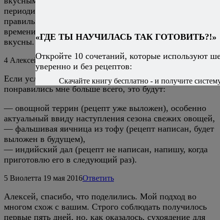
вкусными? Поделитесь, пожалуйста. Мне
периодически надоедает мясная кухня, но, как Вы
правильно заметили, овощные блюда требуют больше
времени, фантазии и ассортимента. Да и не всегда
«ГДЕ ТЫ НАУЧИЛАСЬ ТАК ГОТОВИТЬ?!»
вкусны. А так хочется порой ограничить мясное.
Откройте 10 сочетаний, которые используют ш
4
Алексей Онегин
19 мая 2016
Ответить
уверенно и без рецептов:
Если условно выделить три блюда, которые
Скачайте книгу бесплатно - и получите систему,
понравились мне больше всего, это будут:
— овощной террин (рецепт уже выложен), особенно
актуальный ввиду наступления сезона свежих овощей,
— фальшивая яичница из тофу (рецепт написан, будет
выложен в будущем),
— индийский дал (рецепт не написан, напишу, когда
приготовлю его в следующий раз).
5
Виолетта
19 мая 2016
Ответить
Алексей, спасибо, что поделились. Мой подход во
многом схож с вашим. Строго соблюдать получилось
первые пять дней, но, как оказалось, сухоядение для