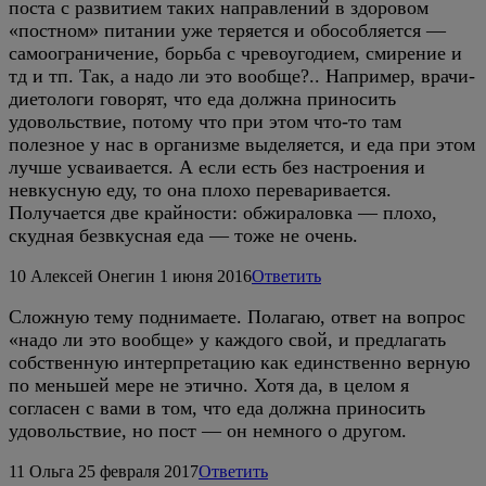
поста с развитием таких направлений в здоровом
«постном» питании уже теряется и обособляется —
самоограничение, борьба с чревоугодием, смирение и
тд и тп. Так, а надо ли это вообще?.. Например, врачи-
диетологи говорят, что еда должна приносить
удовольствие, потому что при этом что-то там
полезное у нас в организме выделяется, и еда при этом
лучше усваивается. А если есть без настроения и
невкусную еду, то она плохо переваривается.
Получается две крайности: обжираловка — плохо,
скудная безвкусная еда — тоже не очень.
10
Алексей Онегин
1 июня 2016
Ответить
Сложную тему поднимаете. Полагаю, ответ на вопрос
«надо ли это вообще» у каждого свой, и предлагать
собственную интерпретацию как единственно верную
по меньшей мере не этично. Хотя да, в целом я
согласен с вами в том, что еда должна приносить
удовольствие, но пост — он немного о другом.
11
Ольга
25 февраля 2017
Ответить