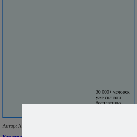
30 000+ человек
уже скачали
бесплатную
книгу.
Присоединяйтесь!
Автор:
Алексей Онегин
Кто это такой?..