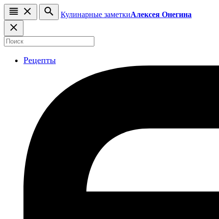
Кулинарные заметки
Алексея Онегина
Рецепты