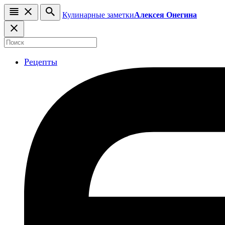
Кулинарные заметки
Алексея Онегина
Рецепты