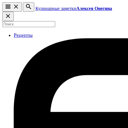
Кулинарные заметки
Алексея Онегина
Рецепты