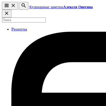
Кулинарные заметки
Алексея Онегина
Рецепты