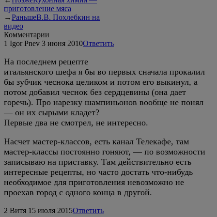
приготовление мяса
→
Раньше
В.В. Похлебкин на
видео
Комментарии
1
Igor Pnev
3 июня 2010
Ответить
На последнем рецепте
итальянского шефа я бы во первых сначала прокалил
бы зубчик чеснока целиком и потом его выкинул, а
потом добавил чеснок без сердцевины (она дает
горечь). Про нарезку шампиньонов вообще не понял
— он их сырыми кладет?
Первые два не смотрел, не интересно.
Насчет мастер-классов, есть канал Телекафе, там
мастер-классы постоянно гоняют, — по возможности
записываю на приставку. Там действительно есть
интересные рецепты, но часто достать что-нибудь
необходимое для приготовления невозможно не
проехав город с одного конца в другой.
2
Витя
15 июля 2015
Ответить