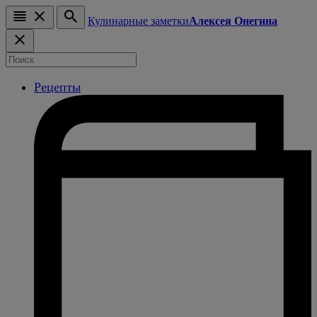
Кулинарные заметки
Алексея Онегина
Рецепты