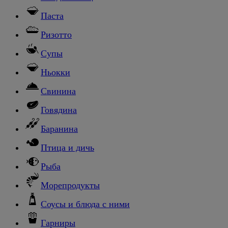
Паста
Ризотто
Супы
Ньокки
Свинина
Говядина
Баранина
Птица и дичь
Рыба
Морепродукты
Соусы и блюда с ними
Гарниры