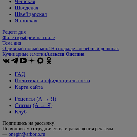
Чешская
Шведская
Швейцарская
Японская
Рецепт дня
Филе скумбрии на гриле
Тема дня
О дивный новый мир! На подходе - лечебный доширак
Кулинарные заметки
Алексея Онегина
FAQ
Политика конфиденциальности
Карта сайта
Рецепты
(А → Я)
Статьи
(А → Я)
Клуб
Подпишись на рассылку!
По вопросам сотрудничества и размещения рекламы
—
onegin@arborio.ru