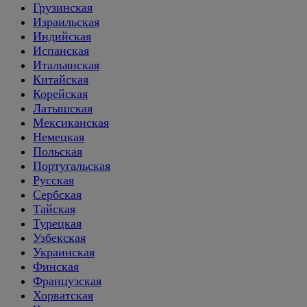
Грузинская
Израильская
Индийская
Испанская
Итальянская
Китайская
Корейская
Латышская
Мексиканская
Немецкая
Польская
Португальская
Русская
Сербская
Тайская
Турецкая
Узбекская
Украинская
Финская
Французская
Хорватская