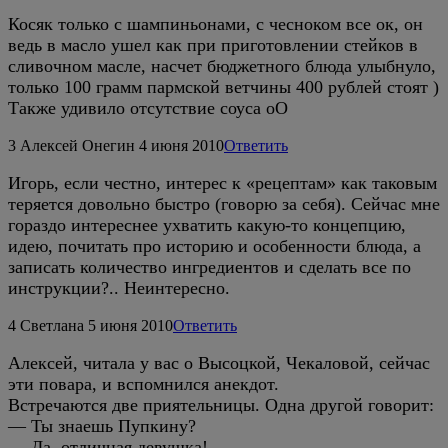
Косяк только с шампиньонами, с чесноком все ок, он
ведь в масло ушел как при приготовлении стейков в
сливочном масле, насчет бюджетного блюда улыбнуло,
только 100 грамм пармской ветчины 400 рублей стоят )
Также удивило отсутствие соуса оО
3
Алексей Онегин
4 июня 2010
Ответить
Игорь, если честно, интерес к «рецептам» как таковым
теряется довольно быстро (говорю за себя). Сейчас мне
гораздо интереснее ухватить какую-то концепцию,
идею, почитать про историю и особенности блюда, а
записать количество ингредиентов и сделать все по
инструкции?.. Неинтересно.
4
Светлана
5 июня 2010
Ответить
Алексей, читала у вас о Высоцкой, Чекаловой, сейчас
эти повара, и вспомнился анекдот.
Встречаются две приятельницы. Одна другой говорит:
— Ты знаешь Пупкину?
— Да, отличная девушка!