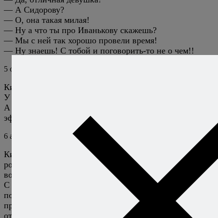
— А Сидорову?
— О, она такая милая!
— Ну а что ты про Иванькову скажешь?
— Мы с ней так хорошо провели время!
— Ну знаешь! С тобой и поговорить-то не о чем!!
5
oikuméne
5 июня 2010
Ответить
Китаец, похоже, ничего новенького не изобрел.
У осминожки глазки жалко стало :)
А вот у итальянца действительно празднично и очень
эффектно.
6
apple
6 июня 2010
Ответить
Китаец самый интересный для меня, правдоподобно
ролик выглядит, зря только он петрушку кучерявую
воткнул в конце, все испортил…
С осминогом понравился обжареный салат. Мне
показалось, что он самого осьминога мало обжарил,
просто плюхнул на овощи и залил вином. Я бы
отдельно из голов сварил соус с вином, а щупальца на